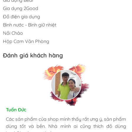
Gia dụng Bear
Gia dụng 2Good
Đồ điện gia dụng
Bình nước - Bình giữ nhiệt
Nồi Chảo
Hộp Cơm Văn Phòng
Đánh giá khách hàng
Kim Chung
Tuấn Đức
Trần Huệ
Mình thấy hài lòng với các sản phẩm đã mua ở
Các sản phẩm của shop mình thấy rất ưng ý, sản phẩm
Mình hay vào website và order mặt hàng mình cần.
GiadungOnline.vn . Các sản phẩm của shop đều chính
dùng tốt và bền. Nhà mình ai cũng thích đồ dùng
Shop nhiệt tình, giao nhanh, giá tốt và đặc biệt sản