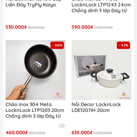
Liền Đáy TryPly Kaiyo
LocknLock LTP1243 24cm
Chống dính 3 lớp Đáy từ
530.000₫
590.000₫
860.000₫
1.082.000₫
- 46%
- 42%
Chảo inox 304 Meta
Nồi Decor LocknLock
LocknLock LTP1203 20cm
LDE1207IH 20cm
Chống dính 3 lớp Đáy từ
(2)
460.000₫
635.000₫
855.000₫
1.098.000₫