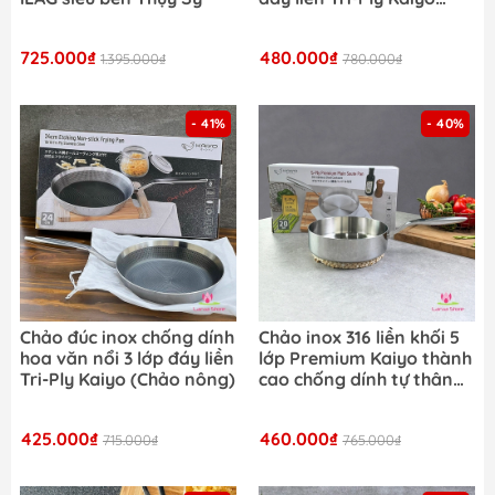
(đáy từ)
725.000₫
480.000₫
1.395.000₫
780.000₫
- 41%
- 40%
Chảo đúc inox chống dính
Chảo inox 316 liền khối 5
hoa văn nổi 3 lớp đáy liền
lớp Premium Kaiyo thành
Tri-Ply Kaiyo (Chảo nông)
cao chống dính tự thân
(dòng chảo Saute)
425.000₫
460.000₫
715.000₫
765.000₫