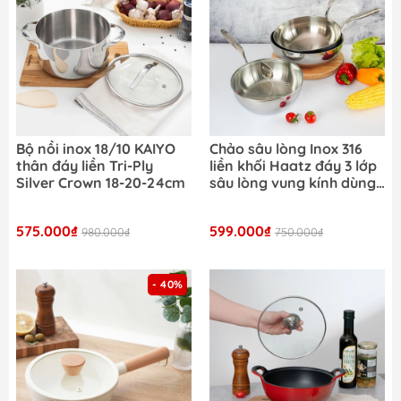
Bộ nồi inox 18/10 KAIYO
Chảo sâu lòng Inox 316
thân đáy liền Tri-Ply
liền khối Haatz đáy 3 lớp
Silver Crown 18-20-24cm
sâu lòng vung kính dùng
mọi loại bếp
575.000₫
599.000₫
980.000₫
750.000₫
- 40%