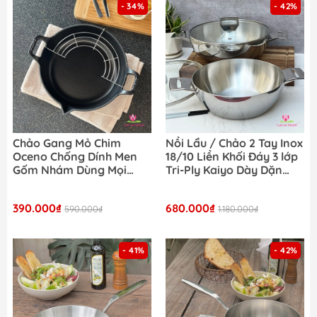
- 34%
- 42%
Chảo Gang Mỏ Chim
Nồi Lẩu / Chảo 2 Tay Inox
Oceno Chống Dính Men
18/10 Liền Khối Đáy 3 lớp
Gốm Nhám Dùng Mọi
Tri-Ply Kaiyo Dày Dặn
Loại Bếp
Chống Dính Tự Thân
390.000₫
680.000₫
590.000₫
1.180.000₫
- 41%
- 42%