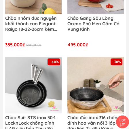
Chảo nhôm đúc nguyên
Chảo Gang Sâu Lòng
khối thành cao Elegant
Oceno Phủ Men Gốm Có
Kaiyo 18-22-26cm kèm
Vung Kính
vung kính (đáy từ)
355.000₫
495.000₫
590.000₫
- 48%
- 38%
Chảo Suit STS inox 304
Chảo đúc inox 316 chống
LocknLock chống dính
dính hoa văn nổi 3 lớp
ILAG siêu bền Thụy Sỹ
đáy liền Tri-Ply Kaiyo