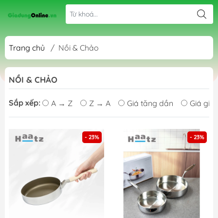
Trang chủ
/
Nồi & Chảo
NỒI & CHẢO
Sắp xếp:
A → Z
Z → A
Giá tăng dần
Giá giả
- 23%
- 23%