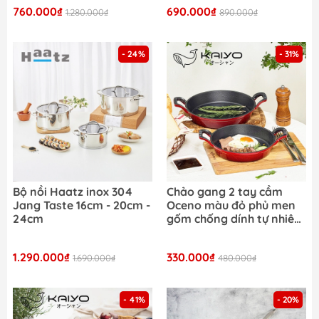
28cm
760.000₫
690.000₫
1.280.000₫
890.000₫
- 24%
- 31%
Bộ nồi Haatz inox 304
Chảo gang 2 tay cầm
Jang Taste 16cm - 20cm -
Oceno màu đỏ phủ men
24cm
gốm chống dính tự nhiên
bền bỉ an toàn
1.290.000₫
330.000₫
1.690.000₫
480.000₫
- 41%
- 20%