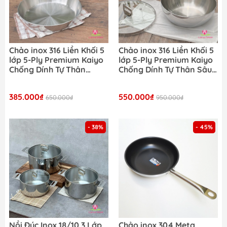
Chảo inox 316 Liền Khối 5
Chảo inox 316 Liền Khối 5
lớp 5-Ply Premium Kaiyo
lớp 5-Ply Premium Kaiyo
Chống Dính Tự Thân
Chống Dính Tự Thân Sâu
(Chảo cạn)
Lòng Có Vung Kính
385.000₫
550.000₫
650.000₫
950.000₫
- 38%
- 45%
Nồi Đúc Inox 18/10 3 Lớp
Chảo inox 304 Meta