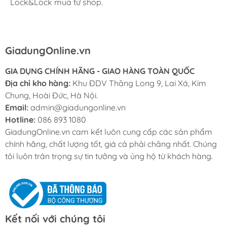
hãng, giá cũng được triết khấu tốt. Nhân viên nhiệt tình,
Lock&Lock mua từ shop.
phẩm chính hãng làm mình yên tâm nhất.
chuyên nghiệp, ship tận nhà cho mình cũng rất nhanh.
GiadungOnline.vn
GIA DỤNG CHÍNH HÃNG - GIAO HÀNG TOÀN QUỐC
Địa chỉ kho hàng:
Khu ĐDV Thăng Long 9, Lai Xá, Kim
Chung, Hoài Đức, Hà Nội.
Email:
admin@giadungonline.vn
Hotline:
086 893 1080
GiadungOnline.vn cam kết luôn cung cấp các sản phẩm
chính hãng, chất lượng tốt, giá cả phải chăng nhất. Chúng
tôi luôn trân trọng sự tin tưởng và ủng hộ từ khách hàng.
Kết nối với chúng tôi