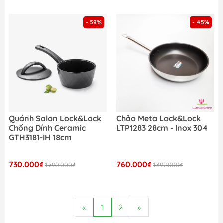
- 59%
- 45%
Quánh Salon Lock&Lock
Chảo Meta Lock&Lock
Chống Dính Ceramic
LTP1283 28cm - Inox 304
GTH3181-IH 18cm
730.000₫
760.000₫
1.790.000₫
1.392.000₫
«
1
2
»