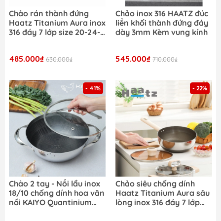
Chảo rán thành đứng
Chảo inox 316 HAATZ đúc
Haatz Titanium Aura inox
liền khối thành đứng đáy
316 đáy 7 lớp size 20-24-
dày 3mm Kèm vung kính
26cm
485.000₫
545.000₫
630.000₫
710.000₫
- 41%
- 22%
Chảo 2 tay - Nồi lẩu inox
Chảo siêu chống dính
18/10 chống dính hoa văn
Haatz Titanium Aura sâu
nổi KAIYO Quantinium
lòng inox 316 đáy 7 lớp
Silver Crown 24cm -
phủ chống dính titanium