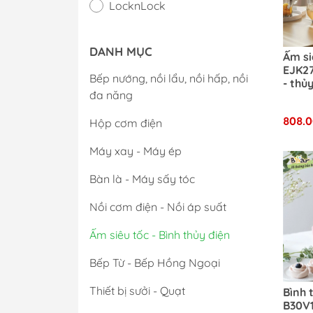
LocknLock
DANH MỤC
Ấm si
EJK27
Bếp nướng, nồi lẩu, nồi hấp, nồi
- thủ
đa năng
an to
Nồi & Chảo
có đè
808.
nhiệt
Hộp cơm điện
Dụng cụ bếp
Máy xay - Máy ép
Bộ Gia Vị
Hộp Đựng Thực 
Bàn là - Máy sấy tóc
Nồi cơm điện - Nồi áp suất
Ấm siêu tốc - Bình thủy điện
Bếp Từ - Bếp Hồng Ngoại
Thiết bị sưởi - Quạt
Bình 
B30V1