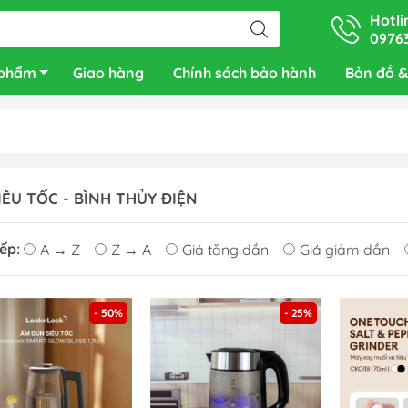
Hotli
0976
 phẩm
Giao hàng
Chính sách bảo hành
Bản đồ &
IÊU TỐC - BÌNH THỦY ĐIỆN
ếp:
A → Z
Z → A
Giá tăng dần
Giá giảm dần
- 50%
- 25%