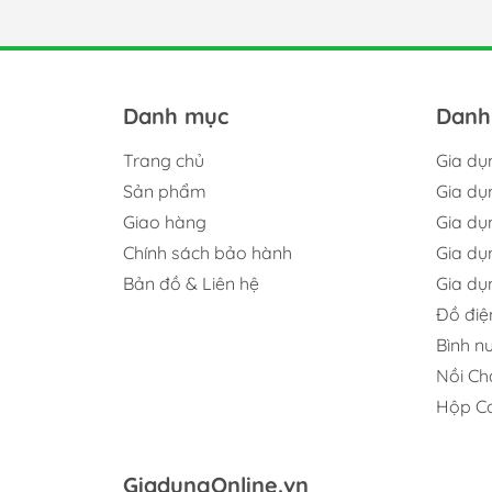
Danh mục
Danh
Trang chủ
Gia dụ
Sản phẩm
Gia dụ
Giao hàng
Gia dụ
Chính sách bảo hành
Gia dụ
Bản đồ & Liên hệ
Gia d
Đồ điệ
Bình nư
Nồi Ch
Hộp C
GiadungOnline.vn