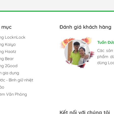
 mục
Đánh giá khách hàng
ng LocknLock
Kim Chu
Tuấn Đứ
Trần Hu
ng Kaiyo
Mình th
Các sản
Mình hay
ng Haatz
GiadungO
phẩm dù
Shop nhi
hãng, gi
ng Bear
dùng Lo
phẩm chí
tình, ch
ụng 2Good
nhanh.
n gia dụng
ớc - Bình giữ nhiệt
ảo
ơm Văn Phòng
Kết nối với chúng tôi