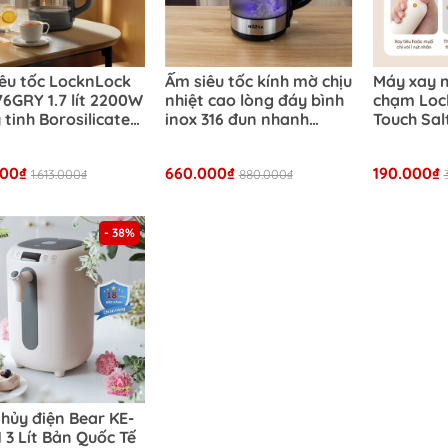
êu tốc LocknLock
Ấm siêu tốc kính mờ chịu
Máy xay m
6GRY 1.7 lít 2200W
nhiệt cao lòng đáy bình
chạm Lo
y tinh Borosilicate
inox 316 đun nhanh
Touch Sal
àn, đáy inox 304
2200w
Grinder C
n Led, 5 mức chỉnh
tích 70ml
000₫
660.000₫
190.000₫
1.613.000₫
880.000₫
- 38%
Phẩm
thủy điện Bear KE-
 3 Lít Bản Quốc Tế