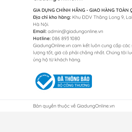
GIA DỤNG CHÍNH HÃNG - GIAO HÀNG TOÀN
Địa chỉ kho hàng:
Khu ĐDV Thăng Long 9, Lai
Hà Nội.
Email:
admin@giadungonline.vn
Hotline:
086 893 1080
GiadungOnline.vn cam kết luôn cung cấp các
lượng tốt, giá cả phải chăng nhất. Chúng tôi lu
ủng hộ từ khách hàng.
Bản quyền thuộc về GiadungOnline.vn