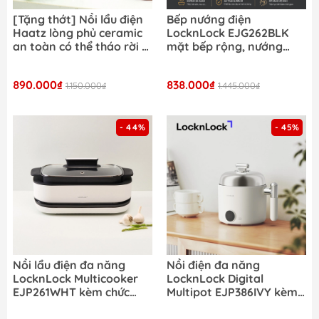
[Tặng thớt] Nồi lẩu điện
Bếp nướng điện
Haatz lòng phủ ceramic
LocknLock EJG262BLK
an toàn có thể tháo rời 5
mặt bếp rộng, nướng
lít bảo hành chính hãng 2
nhanh, chín đều
năm
890.000₫
838.000₫
1.150.000₫
1.445.000₫
- 44%
- 45%
Nồi lẩu điện đa năng
Nồi điện đa năng
LocknLock Multicooker
LocknLock Digital
EJP261WHT kèm chức
Multipot EJP386IVY kèm
năng chiên, xào, nướng,
xửng hấp inox 304 1.6L