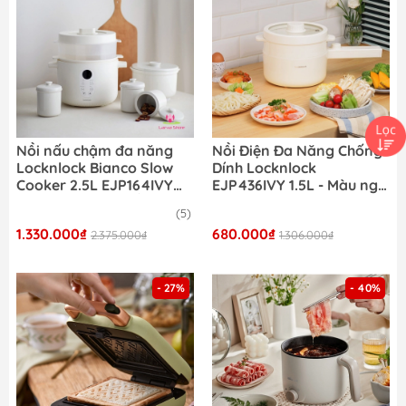
Nồi nấu chậm đa năng
Nồi Điện Đa Năng Chống
Locknlock Bianco Slow
Dính Locknlock
Cooker 2.5L EJP164IVY
EJP436IVY 1.5L - Màu ngà
(nấu cháo, ninh hầm..)
EJP436
(5)
1.330.000₫
680.000₫
2.375.000₫
1.306.000₫
- 27%
- 40%