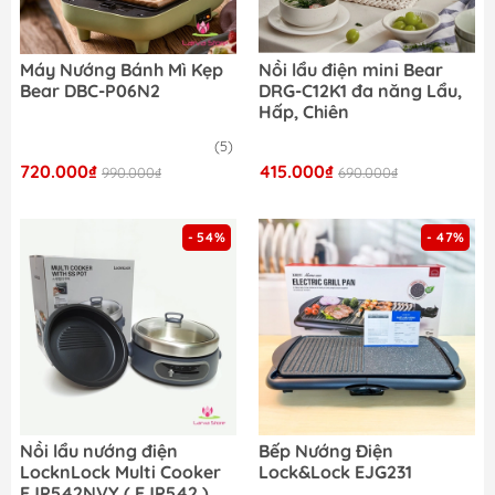
Máy Nướng Bánh Mì Kẹp
Nồi lẩu điện mini Bear
Bear DBC-P06N2
DRG-C12K1 đa năng Lẩu,
Hấp, Chiên
(5)
720.000₫
415.000₫
990.000₫
690.000₫
- 54%
- 47%
Nồi lẩu nướng điện
Bếp Nướng Điện
LocknLock Multi Cooker
Lock&Lock EJG231
EJP542NVY ( EJP542 )