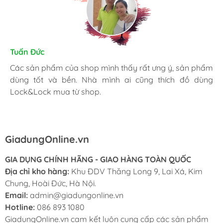
Kim Chung
Tuấn Đức
Trần Huệ
Mình thấy hài lòng với các sản phẩm đã mua ở
Các sản phẩm của shop mình thấy rất ưng ý, sản phẩm
Mình hay vào website và order mặt hàng mình cần.
GiadungOnline.vn . Các sản phẩm của shop đều chính
dùng tốt và bền. Nhà mình ai cũng thích đồ dùng
Shop nhiệt tình, giao nhanh, giá tốt và đặc biệt sản
hãng, giá cũng được triết khấu tốt. Nhân viên nhiệt tình,
Lock&Lock mua từ shop.
phẩm chính hãng làm mình yên tâm nhất.
chuyên nghiệp, ship tận nhà cho mình cũng rất nhanh.
GiadungOnline.vn
GIA DỤNG CHÍNH HÃNG - GIAO HÀNG TOÀN QUỐC
Địa chỉ kho hàng:
Khu ĐDV Thăng Long 9, Lai Xá, Kim
Chung, Hoài Đức, Hà Nội.
Email:
admin@giadungonline.vn
Hotline:
086 893 1080
GiadungOnline.vn cam kết luôn cung cấp các sản phẩm