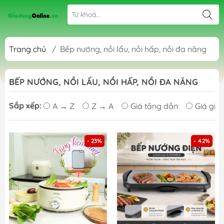
Trang chủ
/
Bếp nướng, nồi lẩu, nồi hấp, nồi đa năng
BẾP NƯỚNG, NỒI LẨU, NỒI HẤP, NỒI ĐA NĂNG
Sắp xếp:
A → Z
Z → A
Giá tăng dần
Giá giả
- 23%
- 42%