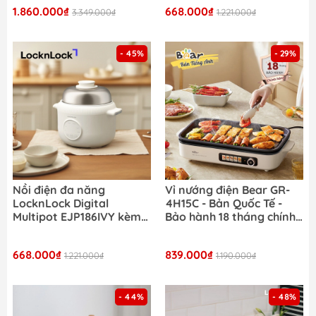
hấp dung tích 6L
1.860.000₫
668.000₫
3.349.000₫
1.221.000₫
- 45%
- 29%
Nồi điện đa năng
Vỉ nướng điện Bear GR-
LocknLock Digital
4H15C - Bản Quốc Tế -
Multipot EJP186IVY kèm
Bảo hành 18 tháng chính
xừng hấp inox 304
hãng
668.000₫
839.000₫
1.221.000₫
1.190.000₫
- 44%
- 48%