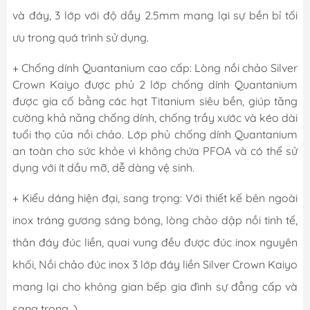
và đáy, 3 lớp với độ dầy 2.5mm mang lại sự bền bỉ tối
ưu trong quá trình sử dụng.
+ Chống dính Quantanium cao cấp: Lòng nồi chảo Silver
Crown Kaiyo được phủ 2 lớp chống dính Quantanium
được gia cố bằng các hạt Titanium siêu bền, giúp tăng
cường khả năng chống dính, chống trầy xước và kéo dài
tuổi thọ của nồi chảo. Lớp phủ chống dính Quantanium
an toàn cho sức khỏe vì không chứa PFOA và có thể sử
dụng với ít dầu mỡ, dễ dàng vệ sinh.
+ Kiểu dáng hiện đại, sang trọng: Với thiết kế bên ngoài
inox tráng gương sáng bóng, lòng chảo dập nồi tinh tế,
thân đáy đúc liền, quai vung đều được đúc inox nguyên
khối, Nồi chảo đúc inox 3 lớp đáy liền Silver Crown Kaiyo
mang lại cho không gian bếp gia đình sự đẳng cấp và
sang trọng. )