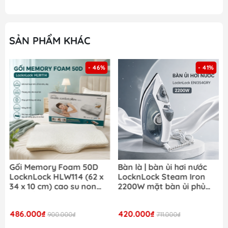
SẢN PHẨM KHÁC
- 41%
- 42%
Bàn là | bàn ủi hơi nước
Nồi cơm điện LocknLock
LocknLock Steam Iron
Daily Rice Cooker
2200W mặt bàn ủi phủ
EJR472BLK dung tích 1.8L
ceramic ENI354GRY- Màu
- Màu đen
xám
420.000₫
980.000₫
711.000₫
1.690.000₫