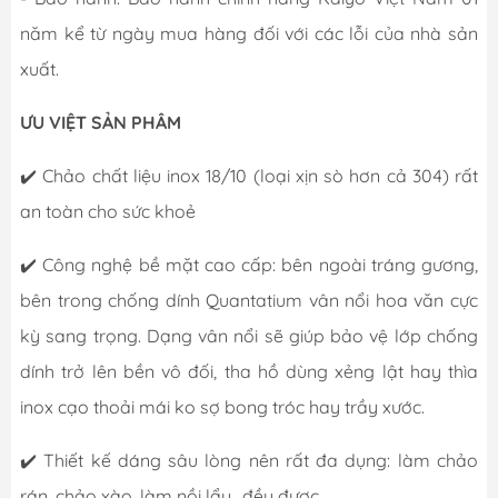
năm kể từ ngày mua hàng đối với các lỗi của nhà sản
xuất.
ƯU VIỆT SẢN PHÂM
✔️ Chảo chất liệu inox 18/10 (loại xịn sò hơn cả 304) rất
an toàn cho sức khoẻ
✔️ Công nghệ bề mặt cao cấp: bên ngoài tráng gương,
bên trong chống dính Quantatium vân nổi hoa văn cực
kỳ sang trọng. Dạng vân nổi sẽ giúp bảo vệ lớp chống
dính trở lên bền vô đối, tha hồ dùng xẻng lật hay thìa
inox cạo thoải mái ko sợ bong tróc hay trầy xước.
✔️ Thiết kế dáng sâu lòng nên rất đa dụng: làm chảo
rán, chảo xào, làm nồi lẩu.. đều được