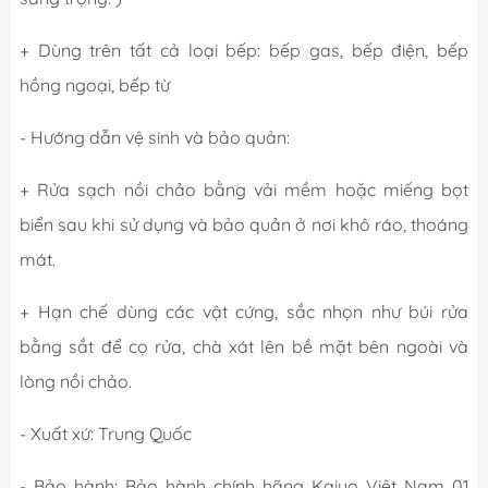
+ Dùng trên tất cả loại bếp: bếp gas, bếp điện, bếp
hồng ngoại, bếp từ
- Hướng dẫn vệ sinh và bảo quản:
+ Rửa sạch nồi chảo bằng vải mềm hoặc miếng bọt
biển sau khi sử dụng và bảo quản ở nơi khô ráo, thoáng
mát.
+ Hạn chế dùng các vật cứng, sắc nhọn như búi rửa
bằng sắt để cọ rửa, chà xát lên bề mặt bên ngoài và
lòng nồi chảo.
- Xuất xứ: Trung Quốc
- Bảo hành: Bảo hành chính hãng Kaiyo Việt Nam 01