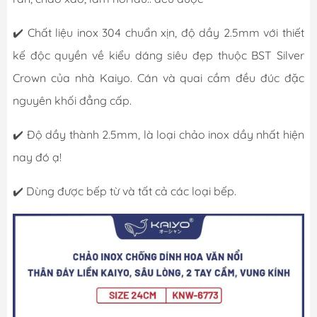
✔️ Chất liệu inox 304 chuẩn xịn, độ dầy 2.5mm với thiết
kế độc quyền về kiểu dáng siêu đẹp thuộc BST Silver
Crown của nhà Kaiyo. Cán và quai cầm đều đúc đặc
nguyên khối đẳng cấp.
✔️ Độ dầy thành 2.5mm, là loại chảo inox dầy nhất hiện
nay đó ạ!
✔️ Dùng được bếp từ và tất cả các loại bếp.