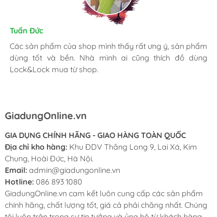
Kim Chung
Tuấn Đức
Trần Huệ
Mình thấy hài lòng với các sản phẩm đã mua ở
Các sản phẩm của shop mình thấy rất ưng ý, sản phẩm
Mình hay vào website và order mặt hàng mình cần.
GiadungOnline.vn . Các sản phẩm của shop đều chính
dùng tốt và bền. Nhà mình ai cũng thích đồ dùng
Shop nhiệt tình, giao nhanh, giá tốt và đặc biệt sản
hãng, giá cũng được triết khấu tốt. Nhân viên nhiệt tình,
Lock&Lock mua từ shop.
phẩm chính hãng làm mình yên tâm nhất.
chuyên nghiệp, ship tận nhà cho mình cũng rất nhanh.
GiadungOnline.vn
GIA DỤNG CHÍNH HÃNG - GIAO HÀNG TOÀN QUỐC
Địa chỉ kho hàng:
Khu ĐDV Thăng Long 9, Lai Xá, Kim
Chung, Hoài Đức, Hà Nội.
Email:
admin@giadungonline.vn
Hotline:
086 893 1080
GiadungOnline.vn cam kết luôn cung cấp các sản phẩm
chính hãng, chất lượng tốt, giá cả phải chăng nhất. Chúng
tôi luôn trân trọng sự tin tưởng và ủng hộ từ khách hàng.