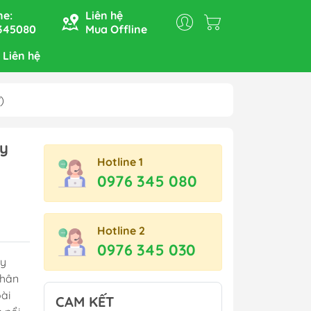
ne:
Liên hệ
345080
Mua Offline
 Liên hệ
)
Bếp nướng, nồi lẩu, nồi
áy
hấp, nồi đa năng
Hotline 1
Hộp cơm điện
0976 345 080
Máy xay - Máy ép
Bàn là - Máy sấy tóc
Hotline 2
Nồi cơm điện - Nồi áp suất
0976 345 030
Ấm siêu tốc - Bình thủy
ly
điện
thân
ài
CAM KẾT
Bếp Từ - Bếp Hồng Ngoại