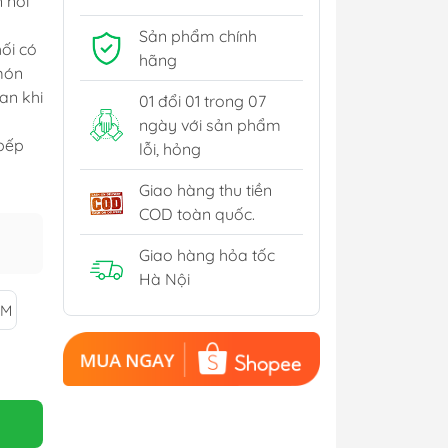
 nổi
Thiết bị sưởi - Quạt
Sản phẩm chính
Thiết bị làm bánh
ối có
hãng
món
Nồi Nấu Chậm
ian khi
01 đổi 01 trong 07
ngày với sản phẩm
 bếp
lỗi, hỏng
Giao hàng thu tiền
COD toàn quốc.
Giao hàng hỏa tốc
Hà Nội
CM