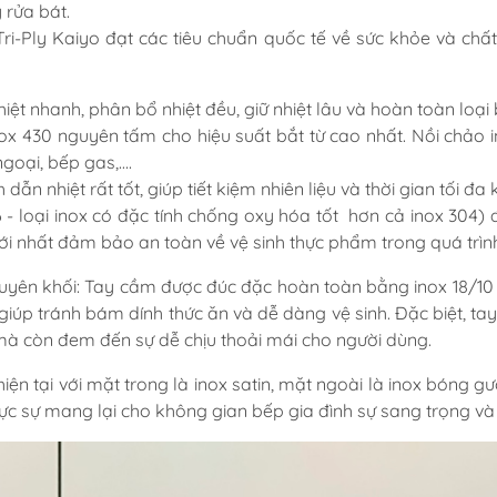
 rửa bát.
Tri-Ply Kaiyo đạt các tiêu chuẩn quốc tế về sức khỏe và ch
nhiệt nhanh, phân bổ nhiệt đều, giữ nhiệt lâu và hoàn toàn loạ
nox 430 nguyên tấm cho hiệu suất bắt từ cao nhất. Nồi chảo i
ngoại, bếp gas,….
ẫn nhiệt rất tốt, giúp tiết kiệm nhiên liệu và thời gian tối đa 
16 - loại inox có đặc tính chống oxy hóa tốt hơn cả inox 304
i nhất đảm bảo an toàn về vệ sinh thực phẩm trong quá trìn
ên khối: Tay cầm được đúc đặc hoàn toàn bằng inox 18/10 có
 giúp tránh bám dính thức ăn và dễ dàng vệ sinh. Đặc biệt, 
à còn đem đến sự dễ chịu thoải mái cho người dùng.
 hiện tại với mặt trong là inox satin, mặt ngoài là inox bón
thực sự mang lại cho không gian bếp gia đình sự sang trọng v