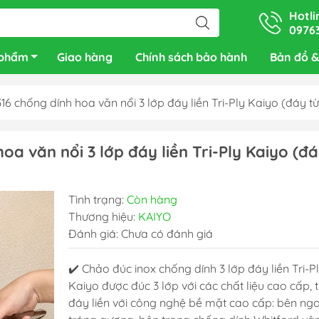
Hotli
0976
 phẩm
Giao hàng
Chính sách bảo hành
Bản đồ &
16 chống dính hoa văn nổi 3 lớp đáy liền Tri-Ply Kaiyo (đáy từ
oa văn nổi 3 lớp đáy liền Tri-Ply Kaiyo (đ
Tình trạng:
Còn hàng
Thương hiệu:
KAIYO
Đánh giá: Chưa có đánh giá
✔️
Chảo đúc inox chống dính 3 lớp đáy liền Tri-P
Kaiyo được đúc 3 lớp với các chất liệu cao cấp, 
đáy liền với công nghệ bề mặt cao cấp: bên ngo