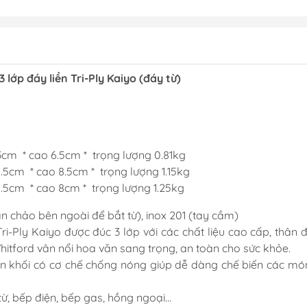
 lớp đáy liền Tri-Ply Kaiyo (đáy từ)
3cm * cao 6.5cm * trọng lượng 0.81kg
.5cm * cao 8.5cm * trọng lượng 1.15kg
5.5cm * cao 8cm * trọng lượng 1.25kg
hân chảo bên ngoài để bắt từ), inox 201 (tay cầm)
Tri-Ply Kaiyo được đúc 3 lớp với các chất liệu cao cấp, thân
itford vân nổi hoa văn sang trọng, an toàn cho sức khỏe.
khối có cơ chế chống nóng giúp dễ dàng chế biến các món ăn
ừ, bếp điện, bếp gas, hồng ngoại...