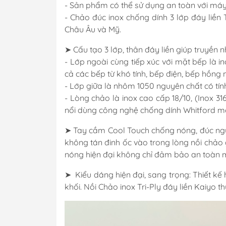
- Sản phẩm có thể sử dụng an toàn với máy
- Chảo đúc inox chống dính 3 lớp đáy liền 
Châu Âu và Mỹ.
➤ Cấu tạo 3 lớp, thân đáy liền giúp truyền 
- Lớp ngoài cùng tiếp xúc với mặt bếp là i
cả các bếp từ khó tính, bếp điện, bếp hồng 
- Lớp giữa là nhôm 1050 nguyên chất có tính d
- Lòng chảo là inox cao cấp 18/10, (Inox 3
nổi dùng công nghệ chống dính Whitford mớ
➤ Tay cầm Cool Touch chống nóng, đúc nguy
không tán đinh ốc vào trong lòng nồi chảo
nóng hiện đại không chỉ đảm bảo an toàn m
➤ Kiểu dáng hiện đại, sang trọng: Thiết kế
khối. Nồi Chảo inox Tri-Ply đáy liền Kaiyo 