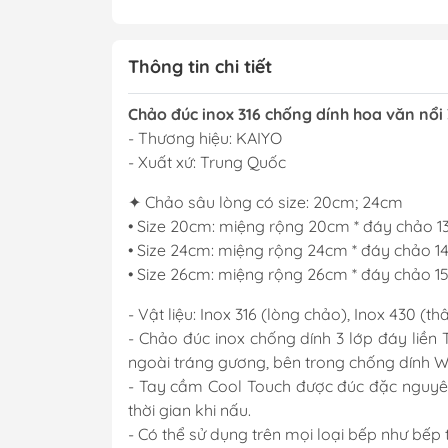
Thông tin chi tiết
Chảo đúc inox 316 chống dính hoa văn nổi 3
- Thương hiệu: KAIYO
- Xuất xứ: Trung Quốc
✦ Chảo sâu lòng có size: 20cm; 24cm
• Size 20cm: miệng rộng 20cm * đáy chảo 1
• Size 24cm: miệng rộng 24cm * đáy chảo 14
• Size 26cm: miệng rộng 26cm * đáy chảo 1
- Vật liệu: Inox 316 (lòng chảo), Inox 430 (t
- Chảo đúc inox chống dính 3 lớp đáy liền 
ngoài tráng gương, bên trong chống dính Wh
- Tay cầm Cool Touch được đúc đặc nguyên 
thời gian khi nấu.
- Có thể sử dụng trên mọi loại bếp như bếp t