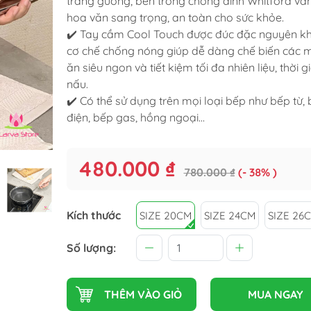
tráng gương, bên trong chống dính Whitford vân
hoa văn sang trọng, an toàn cho sức khỏe.
✔️
Tay cầm Cool Touch được đúc đặc nguyên kh
cơ chế chống nóng giúp dễ dàng chế biến các 
ăn siêu ngon và tiết kiệm tối đa nhiên liệu, thời g
nấu.
✔️
Có thể sử dụng trên mọi loại bếp như bếp từ,
điện, bếp gas, hồng ngoại...
480.000 ₫
Phẩm
780.000 ₫
(- 38% )
Kích thước
SIZE 20CM
SIZE 24CM
SIZE 26
Số lượng:
THÊM VÀO GIỎ
MUA NGAY