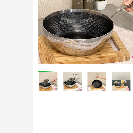
Nồi & Chảo
Dụng cụ bếp
Bộ Gia Vị
Hộp Đựng Thực 