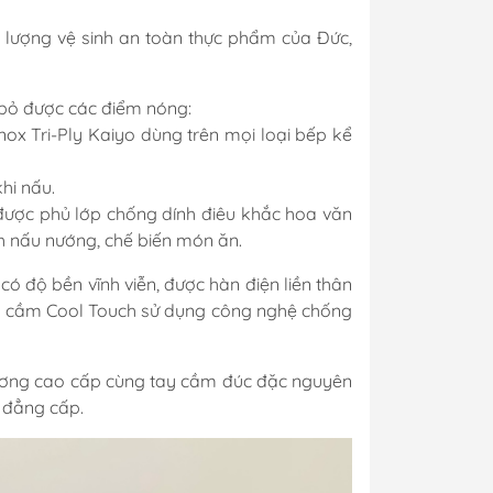
ất lượng vệ sinh an toàn thực phẩm của Đức,
i bỏ được các điểm nóng:
nox Tri-Ply Kaiyo dùng trên mọi loại bếp kể
khi nấu.
) được phủ lớp chống dính điêu khắc hoa văn
h nấu nướng, chế biến món ăn.
 độ bền vĩnh viễn, được hàn điện liền thân
tay cầm Cool Touch sử dụng công nghệ chống
g gương cao cấp cùng tay cầm đúc đặc nguyên
à đẳng cấp.