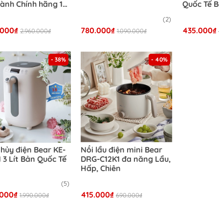
ành Chính hãng 18
Quốc Tế B
g
Tháng
(2)
.000₫
780.000₫
435.000₫
2.960.000₫
1.090.000₫
- 38%
- 40%
thủy điện Bear KE-
Nồi lẩu điện mini Bear
 3 Lít Bản Quốc Tế
DRG-C12K1 đa năng Lẩu,
Hấp, Chiên
(5)
.000₫
415.000₫
1.990.000₫
690.000₫