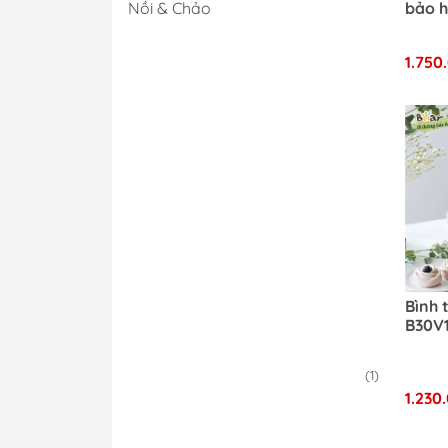
bảo h
Nồi & Chảo
thán
1.750
Bình 
B30V1
(1)
1.230