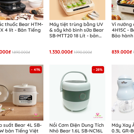
c thuốc Bear HTM-
Máy tiệt trùng bằng UV
Vỉ nướng 
 4 lít - Bản Tiếng
& sấy khô bình sữa Bear
4H15C - B
SB-MTT20 18 Lít - bản
Bảo hành 
Tiếng Việt
hãng
.000₫
1.330.000₫
839.000₫
1.890.000₫
1.990.000₫
- 41%
- 28%
Phẩm
p suất Bear 4L SB-
Nồi Cơm Điện Dung Tích
Máy Xay 
 bản Tiếng Việt
Nhỏ Bear 1.6L SB-NC16L
0.3L GR-