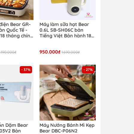
Thiết bị sưởi - Quạt
Thiết bị làm bánh
Nồi Nấu Chậm
điện Bear GR-
Máy làm sữa hạt Bear
ản Quốc Tế -
0.6L SB-SH06C bản
18 tháng chính
Tiếng Việt Bản hành 18
tháng chính hãng
950.000₫
1.190.000₫
1.690.000₫
- 37%
- 27%
Ăn Dặm Bear
Máy Nướng Bánh Mì Kẹp
B03V2 Bản
Bear DBC-P06N2