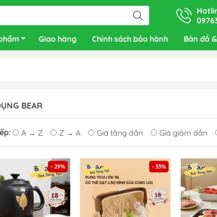
Hotli
0976
 phẩm
Giao hàng
Chính sách bảo hành
Bản đồ &
DỤNG BEAR
ếp:
A → Z
Z → A
Giá tăng dần
Giá giảm dần
- 29%
- 33%