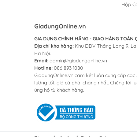
Hộp C
GiadungOnline.vn
GIA DỤNG CHÍNH HÃNG - GIAO HÀNG TOÀN
Địa chỉ kho hàng:
Khu ĐDV Thăng Long 9, Lai
Hà Nội.
Email:
admin@giadungonline.vn
Hotline:
086 893 1080
GiadungOnline.vn cam kết luôn cung cấp các
lượng tốt, giá cả phải chăng nhất. Chúng tôi lu
ủng hộ từ khách hàng.