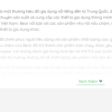
là một thương hiệu đồ gia dụng nổi tiếng đến từ Trung Quốc,
chuyên sản xuất và cung cấp các thiết bị gia dụng thông minh
 Việt Nam. Bear nổi bật với các sản phẩm như nồi nấu chậm, n
thiết bị gia dụng khác.
đã chinh phục người tiêu dùng với sản phẩm chất lượng cao, giá 
ấu chậm của Bear đã trở thành sản phẩm bán chạy, được yêu t
hopee. Với những đánh giá trung bình lên tới 4.9/5.0 sao từ k
trên thị trường, không chỉ về chất lượng sản phẩm mà còn về 
là một thương hiệu hiện đại và tiện ích, phù hợp với nhu cầu củ
đa dạng và chất lượng cao, thương hiệu tiếp tục ghi dấu ấn 
Xem thêm
o là đại lý phân phối chính hãng của Bear tại Việt Nam. Sản 
 được nhập khẩu chính ngạch và có các chính sách bảo hành t
 hàng. Các sản phẩm bán tại Giadungonline.vn được bảo hành t