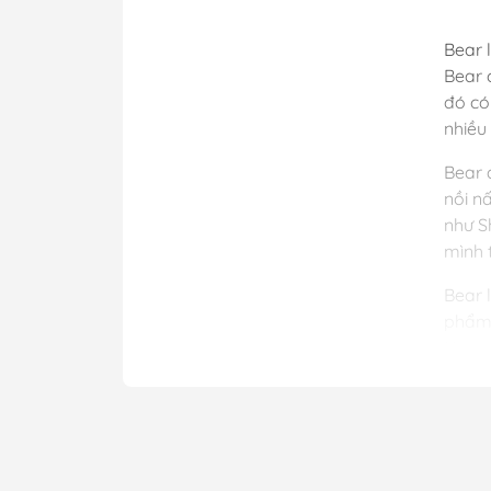
Bear 
Bear 
đó có
nhiều 
Bear 
nồi n
như S
mình 
Bear 
phẩm 
Nam.
Tự hà
hãng,
khách