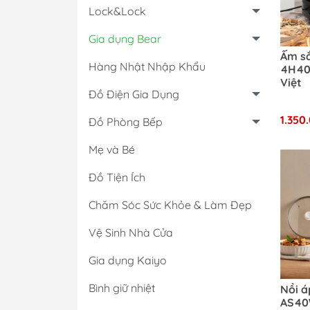
Lock&Lock
Gia dụng Bear
Ấm sắ
Hàng Nhật Nhập Khẩu
4H40X
Việt
Đồ Điện Gia Dụng
Nồi & Chảo
1.350
Đồ Phòng Bếp
Dụng cụ bếp
Mẹ và Bé
Bộ Gia Vị
Hộp Đựng Thực 
Đồ Tiện Ích
Chăm Sóc Sức Khỏe & Làm Đẹp
Vệ Sinh Nhà Cửa
Gia dụng Kaiyo
Bình giữ nhiệt
Nồi á
AS40W