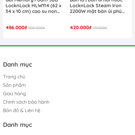
LocknLock HLW114 (62 x
LocknLock Steam Iron
34 x 10 cm) cao su non
2200W mặt bàn ủi phủ
đàn hồi cao êm ái và hỗ
ceramic ENI354GRY- Màu
trợ tối ưu cho cổ và vai
xám
486.000₫
420.000₫
900.000₫
711.000₫
Danh mục
Trang chủ
Sản phẩm
Giao hàng
Chính sách bảo hành
Bản đồ & Liên hệ
Danh mục