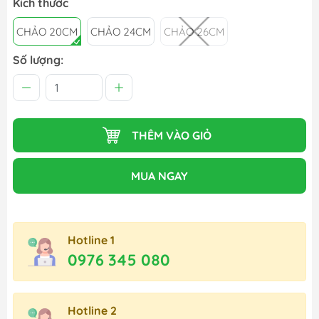
Kích thước
CHẢO 20CM
CHẢO 24CM
CHẢO 26CM
Số lượng:
THÊM VÀO GIỎ
MUA NGAY
Hotline 1
0976 345 080
Hotline 2