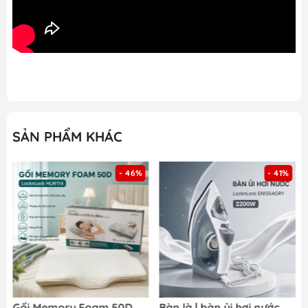
SẢN PHẨM KHÁC
- 46%
- 41%
Gối Memory Foam 50D
Bàn là | bàn ủi hơi nước