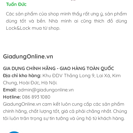
Kim Chung
Tuấn Đức
Trần Huệ
Mình thấy hài lòng với các sản phẩm đã mua ở
Các sản phẩm của shop mình thấy rất ưng ý, sản phẩm
Mình hay vào website và order mặt hàng mình cần.
GiadungOnline.vn . Các sản phẩm của shop đều chính
dùng tốt và bền. Nhà mình ai cũng thích đồ dùng
Shop nhiệt tình, giao nhanh, giá tốt và đặc biệt sản
hãng, giá cũng được triết khấu tốt. Nhân viên nhiệt tình,
Lock&Lock mua từ shop.
phẩm chính hãng làm mình yên tâm nhất.
chuyên nghiệp, ship tận nhà cho mình cũng rất nhanh.
GiadungOnline.vn
GIA DỤNG CHÍNH HÃNG - GIAO HÀNG TOÀN QUỐC
Địa chỉ kho hàng:
Khu ĐDV Thăng Long 9, Lai Xá, Kim
Chung, Hoài Đức, Hà Nội.
Email:
admin@giadungonline.vn
Hotline:
086 893 1080
GiadungOnline.vn cam kết luôn cung cấp các sản phẩm
chính hãng, chất lượng tốt, giá cả phải chăng nhất. Chúng
tôi luôn trân trọng sự tin tưởng và ủng hộ từ khách hàng.