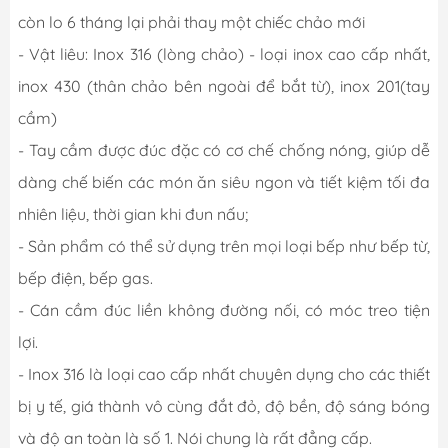
còn lo 6 tháng lại phải thay một chiếc chảo mới
- Vật liêu: Inox 316 (lòng chảo) - loại inox cao cấp nhất,
inox 430 (thân chảo bên ngoài để bắt từ), inox 201(tay
cầm)
- Tay cầm được đúc đặc có cơ chế chống nóng, giúp dễ
dàng chế biến các món ăn siêu ngon và tiết kiệm tối đa
nhiên liệu, thời gian khi đun nấu;
- Sản phẩm có thể sử dụng trên mọi loại bếp như bếp từ,
bếp điện, bếp gas.
- Cán cầm đúc liền không đường nối, có móc treo tiện
lợi.
- Inox 316 là loại cao cấp nhất chuyên dụng cho các thiết
bị y tế, giá thành vô cùng đắt đỏ, độ bền, độ sáng bóng
và độ an toàn là số 1. Nói chung là rất đẳng cấp.