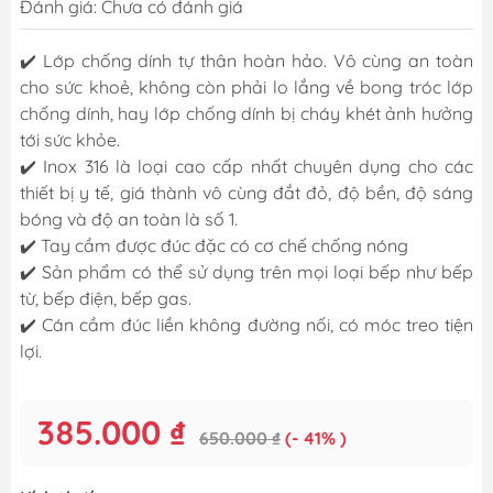
Đánh giá: Chưa có đánh giá
✔️ Lớp chống dính tự thân hoàn hảo. Vô cùng an toàn
cho sức khoẻ, không còn phải lo lắng về bong tróc lớp
chống dính, hay lớp chống dính bị cháy khét ảnh hưởng
tới sức khỏe.
✔️ Inox 316 là loại cao cấp nhất chuyên dụng cho các
thiết bị y tế, giá thành vô cùng đắt đỏ, độ bền, độ sáng
bóng và độ an toàn là số 1.
✔️ Tay cầm được đúc đặc có cơ chế chống nóng
✔️ Sản phẩm có thể sử dụng trên mọi loại bếp như bếp
từ, bếp điện, bếp gas.
✔️ Cán cầm đúc liền không đường nối, có móc treo tiện
lợi.
385.000 ₫
650.000 ₫
(- 41% )