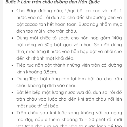
Bước 1: Làm trân châu đường đen Hàn Quốc
Cho 80gr đường nâu; 4,5gr bột ca cao và một ít
nước vào nồi rồi đun sôi cho đến khi đường đen và
bột cacao tan hết hoàn toàn. Bước này nhằm mục
đích tạo mùi vị cho trân châu.
Dùng một chiếc tô sạch, cho hỗn hợp gồm 140g
bột năng và 30g bột gạo với nhau. Sau đó dùng
thìa, múc từng ít nước vào hỗn hợp bột và nhồi cho
đến khi thành một khối dẻo.
Tiếp tục nặn bột thành những viên tròn có đường
kính khoảng 0,5cm.
Dùng 10gr bột năng còn lại làm bột áo cho trân
châu không bị dính vào nhau.
Bắt lên bếp một lượng nước vừa đủ, đun sôi rồi đổ
trân châu vào luộc cho đến khi trân châu nổi lên
mặt nước thì tắt bếp.
Trân châu sau khi luộc xong không vớt ra ngay
mà đậy nắp ủ thêm khoảng 15 – 20 phút rồi mới
vớt trân châu ra và cho vào tô nước lạnh để tạo