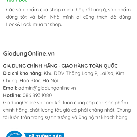
Mình thấy hài lòng với các sản phẩm đã mua ở
Các sản phẩm của shop mình thấy rất ưng ý, sản phẩm
Mình hay vào website và order mặt hàng mình cần.
GiadungOnline.vn . Các sản phẩm của shop đều chính
dùng tốt và bền. Nhà mình ai cũng thích đồ dùng
Shop nhiệt tình, giao nhanh, giá tốt và đặc biệt sản
hãng, giá cũng được triết khấu tốt. Nhân viên nhiệt tình,
Lock&Lock mua từ shop.
phẩm chính hãng làm mình yên tâm nhất.
chuyên nghiệp, ship tận nhà cho mình cũng rất nhanh.
GiadungOnline.vn
GIA DỤNG CHÍNH HÃNG - GIAO HÀNG TOÀN QUỐC
Địa chỉ kho hàng:
Khu ĐDV Thăng Long 9, Lai Xá, Kim
Chung, Hoài Đức, Hà Nội.
Email:
admin@giadungonline.vn
Hotline:
086 893 1080
GiadungOnline.vn cam kết luôn cung cấp các sản phẩm
chính hãng, chất lượng tốt, giá cả phải chăng nhất. Chúng
tôi luôn trân trọng sự tin tưởng và ủng hộ từ khách hàng.