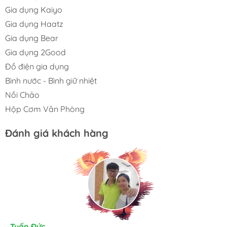
Gia dụng Kaiyo
Gia dụng Haatz
Gia dụng Bear
Gia dụng 2Good
Đồ điện gia dụng
Bình nước - Bình giữ nhiệt
Nồi Chảo
Hộp Cơm Văn Phòng
Đánh giá khách hàng
Kim Chung
Tuấn Đức
Trần Huệ