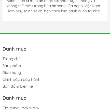
Bánh cuốn là món ăn được coi như truyền thống và
không thể thiếu trong bữa ăn sáng của người Việt Nam.
Hôm nay, mình sẽ chỉ bạn cách làm bánh cuốn tại nhà
bằng bột Vĩnh Thuận rất đơn giản với vật liệu chỉ bằng
một cái chảo chống dính.
Danh mục
Trang chủ
Sản phẩm
Giao hàng
Chính sách bảo hành
Bản đồ & Liên hệ
Danh mục
Gia dụng LocknLock