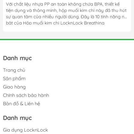
HPL827BDG, HPL826BDG
Với chất liệu nhựa PP an toàn không chứa BPA, thiết kế
tiện dụng và thông minh, hộp muối kim chi này đã thu hút
sự quan tâm của nhiều người dùng. Đây là 10 tính năng nổi
bật của Hộp muối kim chi LocknLock Breathing
HPL827BDG, HPL826BDG.
Danh mục
Trang chủ
Sản phẩm
Giao hàng
Chính sách bảo hành
Bản đồ & Liên hệ
Danh mục
Gia dụng LocknLock