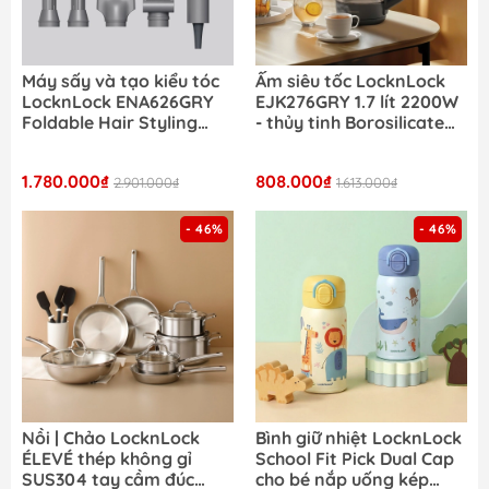
Máy sấy và tạo kiểu tóc
Ấm siêu tốc LocknLock
LocknLock ENA626GRY
EJK276GRY 1.7 lít 2200W
Foldable Hair Styling
- thủy tinh Borosilicate
Dryer Uốn, Duỗi, Sấy hiện
an toàn, đáy inox 304 có
đại ion âm mượt tóc
đèn Led, 5 mức chỉnh
1.780.000₫
808.000₫
2.901.000₫
nhiệt
1.613.000₫
- 46%
- 46%
Nồi | Chảo LocknLock
Bình giữ nhiệt LocknLock
ÉLEVÉ thép không gỉ
School Fit Pick Dual Cap
SUS304 tay cầm đúc
cho bé nắp uống kép