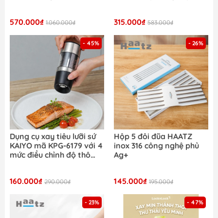
nguyên khối đẹp xuất sắc
inox 316 dung tích 350ml -
độ hoàn thiện cao dùng
2 Màu - LHC3400
570.000₫
315.000₫
mọi loại bếp
1.060.000₫
583.000₫
- 45%
- 26%
Dụng cụ xay tiêu lưỡi sứ
Hộp 5 đôi đũa HAATZ
KAIYO mã KPG-6179 với 4
inox 316 công nghệ phủ
mức điều chỉnh độ thô
Ag+
mịn linh hoạt
160.000₫
145.000₫
290.000₫
195.000₫
- 23%
- 47%