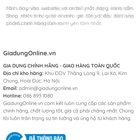
Mình thấy hài lòng với các sản phẩm đã mua ở
Các sản phẩm của shop mình thấy rất ưng ý, sản phẩm
Mình hay vào website và order mặt hàng mình cần.
GiadungOnline.vn . Các sản phẩm của shop đều chính
dùng tốt và bền. Nhà mình ai cũng thích đồ dùng
Shop nhiệt tình, giao nhanh, giá tốt và đặc biệt sản
hãng, giá cũng được triết khấu tốt. Nhân viên nhiệt tình,
Lock&Lock mua từ shop.
phẩm chính hãng làm mình yên tâm nhất.
chuyên nghiệp, ship tận nhà cho mình cũng rất nhanh.
GiadungOnline.vn
GIA DỤNG CHÍNH HÃNG - GIAO HÀNG TOÀN QUỐC
Địa chỉ kho hàng:
Khu ĐDV Thăng Long 9, Lai Xá, Kim
Chung, Hoài Đức, Hà Nội.
Email:
admin@giadungonline.vn
Hotline:
086 893 1080
GiadungOnline.vn cam kết luôn cung cấp các sản phẩm
chính hãng, chất lượng tốt, giá cả phải chăng nhất. Chúng
tôi luôn trân trọng sự tin tưởng và ủng hộ từ khách hàng.