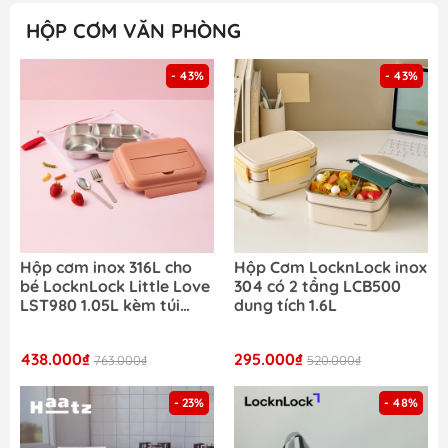
HỘP CƠM VĂN PHÒNG
- 43%
- 43%
Hộp cơm inox 316L cho
Hộp Cơm LocknLock inox
bé LocknLock Little Love
304 có 2 tầng LCB500
LST980 1.05L kèm túi
dung tích 1.6L
đựng và muỗng nĩa
438.000₫
295.000₫
763.000₫
520.000₫
- 23%
- 48%