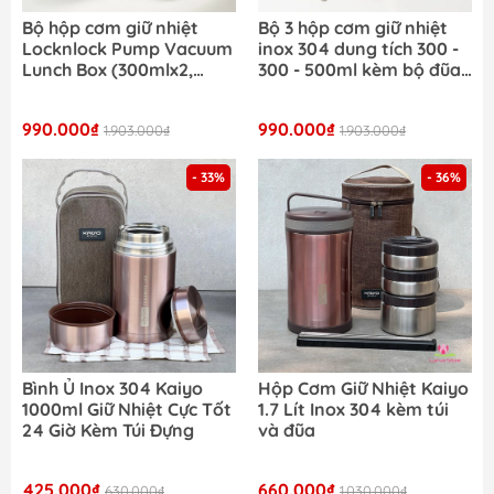
Bộ hộp cơm giữ nhiệt
Bộ 3 hộp cơm giữ nhiệt
Locknlock Pump Vacuum
inox 304 dung tích 300 -
Lunch Box (300mlx2,
300 - 500ml kèm bộ đũa
500mlx1, bộ đũa và thìa,
thìa và túi giữ nhiệt
túi) - màu xanh navy -
LocknLock LHC8052S02B
990.000₫
990.000₫
LHC8052S01
1.903.000₫
1.903.000₫
- 33%
- 36%
Bình Ủ Inox 304 Kaiyo
Hộp Cơm Giữ Nhiệt Kaiyo
1000ml Giữ Nhiệt Cực Tốt
1.7 Lít Inox 304 kèm túi
24 Giờ Kèm Túi Đựng
và đũa
425.000₫
660.000₫
630.000₫
1.030.000₫