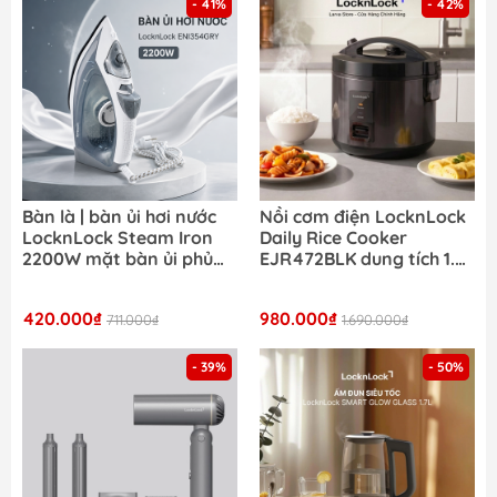
- 41%
- 42%
Bàn là | bàn ủi hơi nước
Nồi cơm điện LocknLock
LocknLock Steam Iron
Daily Rice Cooker
2200W mặt bàn ủi phủ
EJR472BLK dung tích 1.8L
ceramic ENI354GRY- Màu
- Màu đen
xám
420.000₫
980.000₫
711.000₫
1.690.000₫
- 39%
- 50%