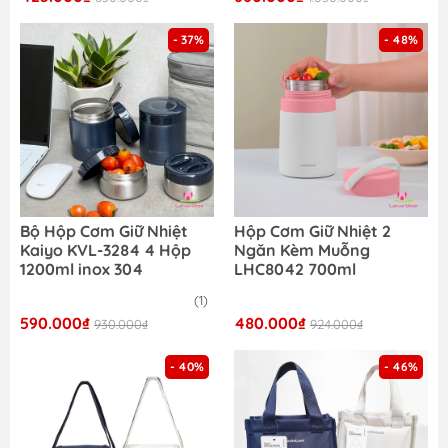
- 37%
- 48%
Bộ Hộp Cơm Giữ Nhiệt
Hộp Cơm Giữ Nhiệt 2
Kaiyo KVL-3284 4 Hộp
Ngăn Kèm Muỗng
1200ml inox 304
LHC8042 700ml
(1)
590.000₫
480.000₫
930.000₫
924.000₫
- 40%
- 46%