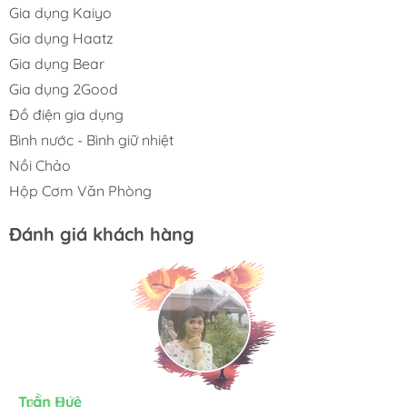
Gia dụng Kaiyo
Gia dụng Haatz
Gia dụng Bear
Gia dụng 2Good
Đồ điện gia dụng
Bình nước - Bình giữ nhiệt
Nồi Chảo
Hộp Cơm Văn Phòng
Đánh giá khách hàng
Kim Chung
Tuấn Đức
Trần Huệ