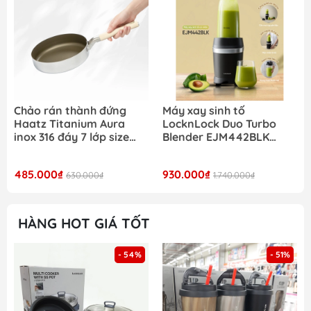
Chảo rán thành đứng
Máy xay sinh tố
Haatz Titanium Aura
LocknLock Duo Turbo
inox 316 đáy 7 lớp size
Blender EJM442BLK
20-24-26cm
900w có 1 cốc xay 700ml
485.000₫
930.000₫
630.000₫
1.740.000₫
HÀNG HOT GIÁ TỐT
- 54%
- 51%