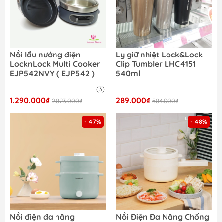
Nồi lẩu nướng điện
Ly giữ nhiệt Lock&Lock
LocknLock Multi Cooker
Clip Tumbler LHC4151
EJP542NVY ( EJP542 )
540ml
(3)
1.290.000₫
289.000₫
2.823.000₫
584.000₫
- 47%
- 48%
Nồi điện đa năng
Nồi Điện Đa Năng Chống