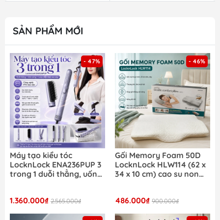
SẢN PHẨM MỚI
- 47%
- 46%
Máy tạo kiểu tóc
Gối Memory Foam 50D
LocknLock ENA236PUP 3
LocknLock HLW114 (62 x
trong 1 duỗi thẳng, uốn
34 x 10 cm) cao su non
cong, lược điện chải vào
đàn hồi cao êm ái và hỗ
nếp công nghệ PTC tiên
trợ tối ưu cho cổ và vai
1.360.000₫
486.000₫
tiến
2.565.000₫
900.000₫