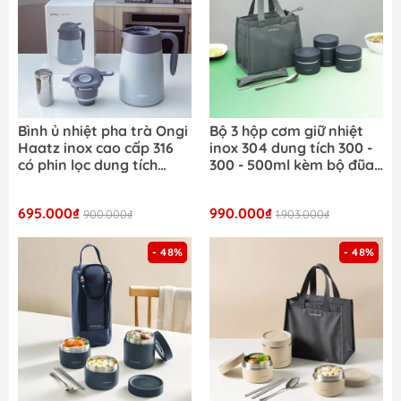
Bình ủ nhiệt pha trà Ongi
Bộ 3 hộp cơm giữ nhiệt
Haatz inox cao cấp 316
inox 304 dung tích 300 -
có phin lọc dung tích
300 - 500ml kèm bộ đũa
1500ml
thìa và túi giữ nhiệt
LocknLock
695.000₫
990.000₫
900.000₫
LHC8052S02N
1.903.000₫
- 48%
- 48%