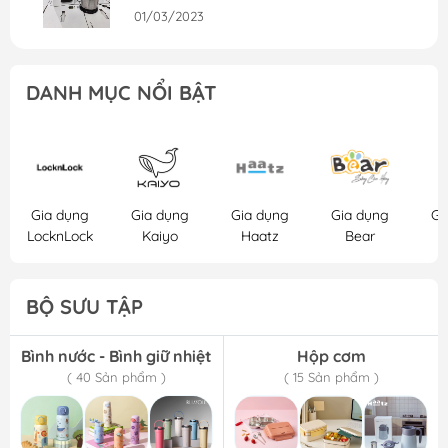
01/03/2023
Giới thiệu nồi áp suất Lock&Lock
EJP676BLK
DANH MỤC NỔI BẬT
01/03/2023
Giới thiệu máy xay Lock&Lock
EJM476SLV
01/03/2023
Gia dụng
Gia dụng
Gia dụng
Gia dụng
Gi
LocknLock
Kaiyo
Haatz
Bear
2
BỘ SƯU TẬP
Bình nước - Bình giữ nhiệt
Hộp cơm
( 40 Sản phẩm )
( 15 Sản phẩm )