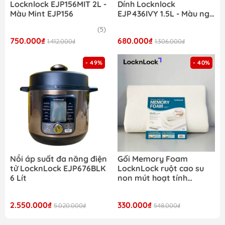
Locknlock EJP156MIT 2L -
Dính Locknlock
Màu Mint EJP156
EJP436IVY 1.5L - Màu ngà
EJP436
(5)
750.000₫
680.000₫
1.412.000₫
1.306.000₫
- 49%
- 40%
Nồi áp suất đa năng điện
Gối Memory Foam
tử LocknLock EJP676BLK
LocknLock ruột cao su
6 Lít
non mút hoạt tính
thoáng khí 50D HLW111
2.550.000₫
330.000₫
5.020.000₫
548.000₫