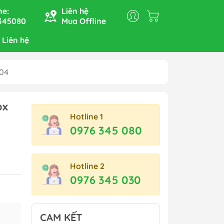
ne:
Liên hệ
345080
Mua Offline
 Liên hệ
304
Bếp nướng, nồi lẩu, nồi
ox
hấp, nồi đa năng
Hotline 1
Hộp cơm điện
0976 345 080
Máy xay - Máy ép
Bàn là - Máy sấy tóc
Hotline 2
Nồi cơm điện - Nồi áp suất
0976 345 030
Ấm siêu tốc - Bình thủy
điện
CAM KẾT
Bếp Từ - Bếp Hồng Ngoại