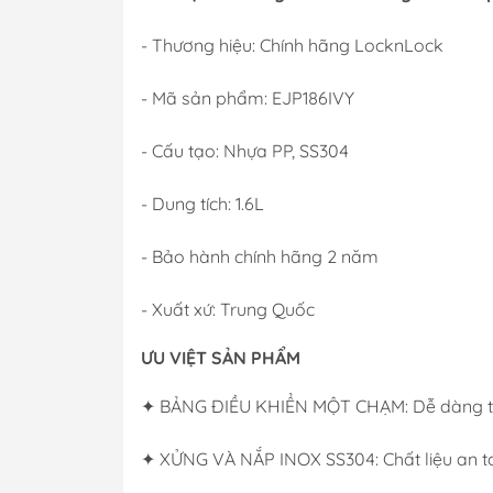
- Thương hiệu: Chính hãng LocknLock
- Mã sản phẩm: EJP186IVY
- Cấu tạo: Nhựa PP, SS304
- Dung tích: 1.6L
- Bảo hành chính hãng 2 năm
- Xuất xứ: Trung Quốc
ƯU VIỆT SẢN PHẨM
✦ BẢNG ĐIỀU KHIỂN MỘT CHẠM: Dễ dàng tha
✦ XỬNG VÀ NẮP INOX SS304: Chất liệu an t