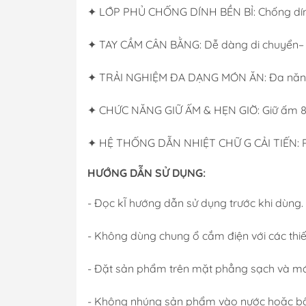
✦ LỚP PHỦ CHỐNG DÍNH BỀN BỈ: Chống dính 
✦ TAY CẦM CÂN BẰNG: Dễ dàng di chuyển– 
✦ TRẢI NGHIỆM ĐA DẠNG MÓN ĂN: Đa năng ti
✦ CHỨC NĂNG GIỮ ẤM & HẸN GIỜ: Giữ ấm 8 g
✦ HỆ THỐNG DẪN NHIỆT CHỮ G CẢI TIẾN: Ph
HƯỚNG DẪN SỬ DỤNG:
- Đọc kĨ hướng dẫn sử dụng trước khi dùng.
- Không dùng chung ổ cắm điện với các thiết
- Đặt sản phẩm trên mặt phẳng sạch và má
- Không nhúng sản phẩm vào nước hoặc bất