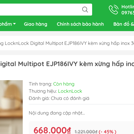
Hotli
0976
 phẩm
Giao hàng
Chính sách bảo hành
Bản đồ &
ng LocknLock Digital Multipot EJP186IVY kèm xừng hấp inox 
igital Multipot EJP186IVY kèm xừng hấp in
Tình trạng:
Còn hàng
Thương hiệu:
LocknLock
Đánh giá: Chưa có đánh giá
Nội dung đang cập nhật...
668.000₫
1.221.000₫
(- 45% )