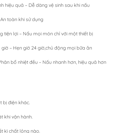
hiệu quả – Dễ dàng vệ sinh sau khi nấu
An toàn khi sử dụng
ện lợi – Nấu mọi món chỉ với một thiết bị
iờ – Hẹn giờ 24 giờ,chủ động mọi bữa ăn
ân bổ nhiệt đều – Nấu nhanh hơn, hiệu quả hơn
 bị điện khác.
t khi vận hành.
 kì chất lỏng nào.