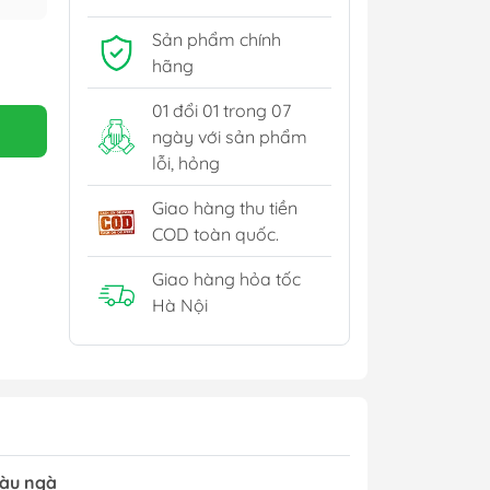
Thiết bị sưởi - Quạt
Sản phẩm chính
Thiết bị làm bánh
hãng
Nồi Nấu Chậm
01 đổi 01 trong 07
ngày với sản phẩm
lỗi, hỏng
Giao hàng thu tiền
COD toàn quốc.
Giao hàng hỏa tốc
Hà Nội
Màu ngà