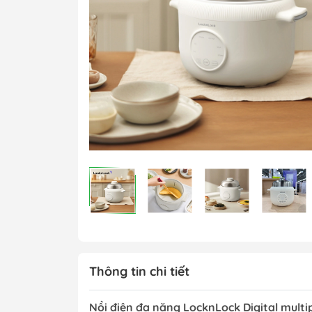
Nồi & Chảo
Dụng cụ bếp
Bộ Gia Vị
Hộp Đựng Thực 
Thông tin chi tiết
Nồi điện đa năng LocknLock Digital multi