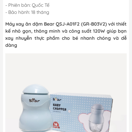
- Phiên bản: Quốc Tế
- Bảo hành: 18 tháng
Máy xay ăn dặm Bear QSJ-A01F2 (GR-B03V2) với thiết
kế nhỏ gọn, thông minh và công suất 120W giúp bạn
xay nhuyễn thực phẩm cho bé nhanh chóng và dễ
dàng