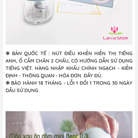
❉ BẢN QUỐC TẾ : NÚT ĐIỀU KHIỂN HIỂN THỊ TIẾNG
ANH, Ổ CẮM CHÂN 2 CHẤU, CÓ HƯỚNG DẪN SỬ DỤNG
TIẾNG VIỆT. HÀNG NHẬP KHẨU CHÍNH NGẠCH - KIỂM
ĐỊNH - THÔNG QUAN - HÓA ĐƠN ĐẦY ĐỦ.
❉ BẢO HÀNH 18 THÁNG - LỖI 1 ĐỔI 1 TRONG 30 NGÀY
DẦU SỬ DỤNG