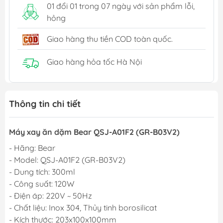
01 đổi 01 trong 07 ngày với sản phẩm lỗi,
hỏng
Giao hàng thu tiền COD toàn quốc.
Giao hàng hỏa tốc Hà Nội
Thông tin chi tiết
Máy xay ăn dặm Bear QSJ-A01F2 (GR-B03V2)
- Hãng: Bear
- Model: QSJ-A01F2 (GR-B03V2)
- Dung tích: 300ml
- Công suất: 120W
- Điện áp: 220V ~ 50Hz
- Chất liệu: Inox 304, Thủy tinh borosilicat
- Kích thước: 203x100x100mm