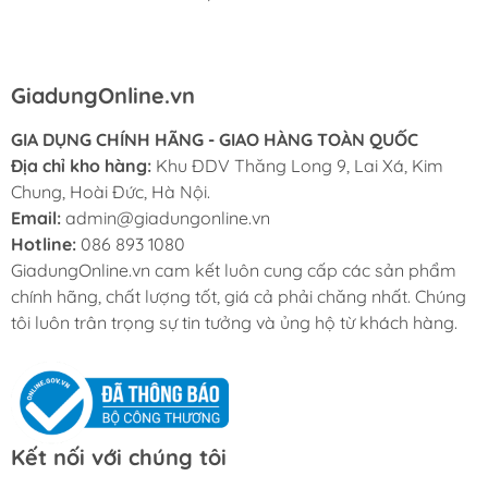
chuyên nghiệp, ship tận nhà cho mình cũng rất nhanh.
GiadungOnline.vn
GIA DỤNG CHÍNH HÃNG - GIAO HÀNG TOÀN QUỐC
Địa chỉ kho hàng:
Khu ĐDV Thăng Long 9, Lai Xá, Kim
Chung, Hoài Đức, Hà Nội.
Email:
admin@giadungonline.vn
Hotline:
086 893 1080
GiadungOnline.vn cam kết luôn cung cấp các sản phẩm
chính hãng, chất lượng tốt, giá cả phải chăng nhất. Chúng
tôi luôn trân trọng sự tin tưởng và ủng hộ từ khách hàng.
Kết nối với chúng tôi