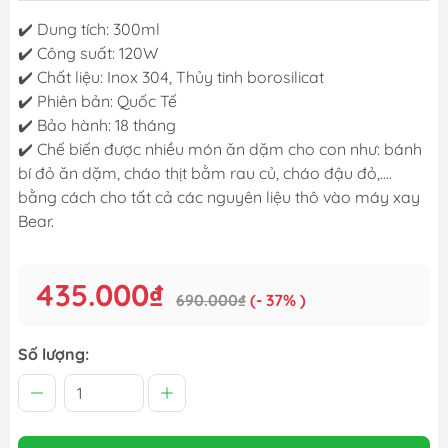
✔️
Dung tích: 300ml
✔️
Công suất: 120W
✔️
Chất liệu: Inox 304, Thủy tinh borosilicat
✔️
Phiên bản: Quốc Tế
✔️
Bảo hành: 18 tháng
✔️
Chế biến được nhiều món ăn dặm cho con như: bánh
bí đỏ ăn dặm, cháo thịt bằm rau củ, cháo đậu đỏ,….
bằng cách cho tất cả các nguyên liệu thô vào máy xay
Bear.
435.000₫
690.000₫
(- 37% )
Số lượng: