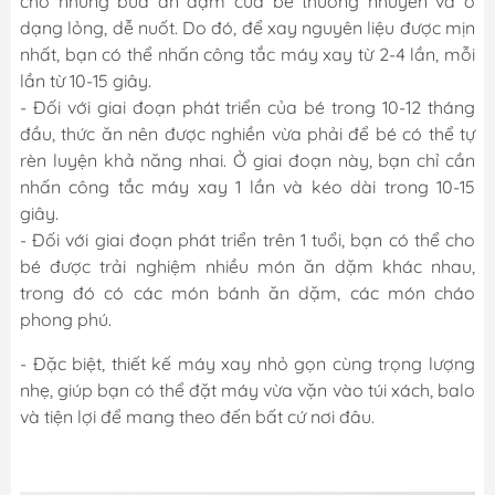
cho những bữa ăn dặm của bé thường nhuyễn và ở
dạng lỏng, dễ nuốt. Do đó, để xay nguyên liệu được mịn
nhất, bạn có thể nhấn công tắc máy xay từ 2-4 lần, mỗi
lần từ 10-15 giây.
- Đối với giai đoạn phát triển của bé trong 10-12 tháng
đầu, thức ăn nên được nghiền vừa phải để bé có thể tự
rèn luyện khả năng nhai. Ở giai đoạn này, bạn chỉ cần
nhấn công tắc máy xay 1 lần và kéo dài trong 10-15
giây.
- Đối với giai đoạn phát triển trên 1 tuổi, bạn có thể cho
bé được trải nghiệm nhiều món ăn dặm khác nhau,
trong đó có các món bánh ăn dặm, các món cháo
phong phú.
- Đặc biệt, thiết kế máy xay nhỏ gọn cùng trọng lượng
nhẹ, giúp bạn có thể đặt máy vừa vặn vào túi xách, balo
và tiện lợi để mang theo đến bất cứ nơi đâu.