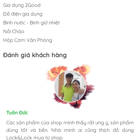
Gia dụng 2Good
Đồ điện gia dụng
Bình nước - Bình giữ nhiệt
Nồi Chảo
Hộp Cơm Văn Phòng
Đánh giá khách hàng
Kim Chung
Tuấn Đức
Trần Huệ
Mình thấy hài lòng với các sản phẩm đã mua ở
Các sản phẩm của shop mình thấy rất ưng ý, sản phẩm
Mình hay vào website và order mặt hàng mình cần.
GiadungOnline.vn . Các sản phẩm của shop đều chính
dùng tốt và bền. Nhà mình ai cũng thích đồ dùng
Shop nhiệt tình, giao nhanh, giá tốt và đặc biệt sản
hãng, giá cũng được triết khấu tốt. Nhân viên nhiệt tình,
Lock&Lock mua từ shop.
phẩm chính hãng làm mình yên tâm nhất.