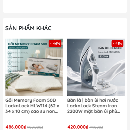
SẢN PHẨM KHÁC
- 46%
- 41%
Gối Memory Foam 50D
Bàn là | bàn ủi hơi nước
LocknLock HLW114 (62 x
LocknLock Steam Iron
34 x 10 cm) cao su non
2200W mặt bàn ủi phủ
đàn hồi cao êm ái và hỗ
ceramic ENI354GRY- Màu
trợ tối ưu cho cổ và vai
xám
486.000₫
420.000₫
900.000₫
711.000₫