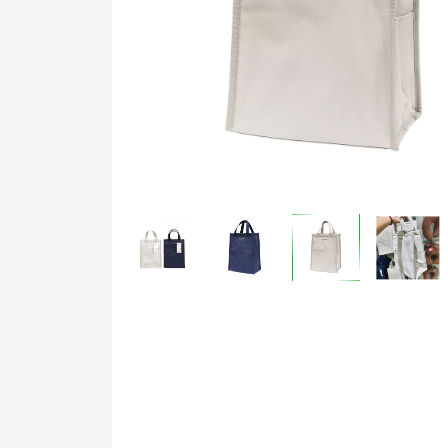
Nồi & Chảo
Dụng cụ bếp
Bộ Gia Vị
Hộp Đựng Thực 