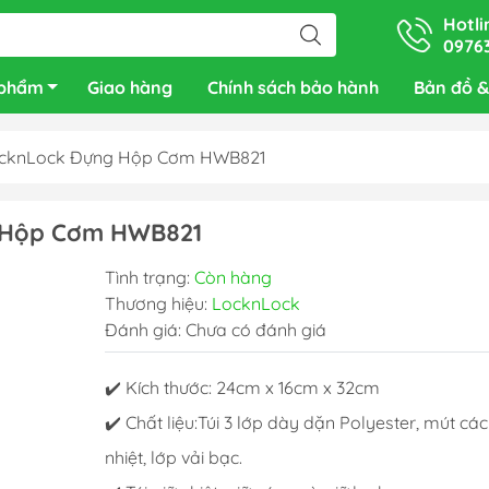
Hotli
0976
 phẩm
Giao hàng
Chính sách bảo hành
Bản đồ &
 LocknLock Đựng Hộp Cơm HWB821
g Hộp Cơm HWB821
Tình trạng:
Còn hàng
Thương hiệu:
LocknLock
Đánh giá: Chưa có đánh giá
✔️
Kích thước: 24cm x 16cm x 32cm
✔️
Chất liệu:Túi 3 lớp dày dặn Polyester, mút cá
nhiệt, lớp vải bạc.