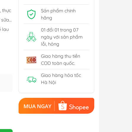
Thiết bị sưởi - Quạt
 thực
Sản phẩm chính
Thiết bị làm bánh
hãng
sữa...
Nồi Nấu Chậm
ễ lau
01 đổi 01 trong 07
ngày với sản phẩm
lỗi, hỏng
Giao hàng thu tiền
COD toàn quốc.
Giao hàng hỏa tốc
Hà Nội