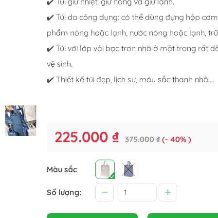
✔️
Túi giữ nhiệt: giữ nóng và giữ lạnh.
✔️
Túi da công dụng: có thể dùng đựng hộp cơm,
phẩm nóng hoặc lạnh, nước nóng hoặc lạnh, trữ 
✔️
Túi với lớp vải bạc trơn nhã ở mặt trong rất d
vệ sinh.
✔️
Thiết kế túi đẹp, lịch sự, máu sắc thanh nhã....
Phẩm
225.000 ₫
375.000 ₫
(- 40% )
Màu sắc
Số lượng: