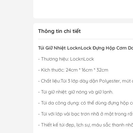
Thông tin chi tiết
Túi Giữ Nhiệt LocknLock Đựng Hộp Cơm Da
- Thương hiệu: LocknLock
- Kích thước: 24cm * 16cm * 32cm
- Chất liệu:Túi 3 lớp dày dặn Polyester, mút 
- Túi giữ nhiệt: giữ nóng và giữ lạnh.
- Túi da công dụng: có thể dùng đựng hộp c
- Túi với lớp vải bạc trơn nhã ở mặt trong rất
- Thiết kế túi đẹp, lịch sự, máu sắc thanh nhã.