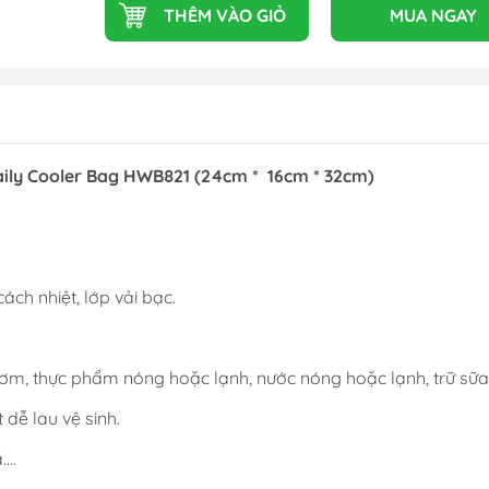
THÊM VÀO GIỎ
MUA NGAY
ily Cooler Bag HWB821 (24cm * 16cm * 32cm)
cách nhiệt, lớp vải bạc.
ơm, thực phẩm nóng hoặc lạnh, nước nóng hoặc lạnh, trữ sữa.
 dễ lau vệ sinh.
...