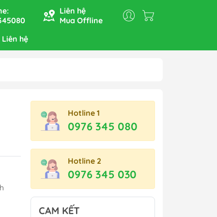
ne:
Liên hệ
345080
Mua Offline
 Liên hệ
Bếp nướng, nồi lẩu, nồi
hấp, nồi đa năng
Hotline 1
Hộp cơm điện
0976 345 080
Máy xay - Máy ép
Bàn là - Máy sấy tóc
Hotline 2
Nồi cơm điện - Nồi áp suất
0976 345 030
Ấm siêu tốc - Bình thủy
ch
điện
CAM KẾT
Bếp Từ - Bếp Hồng Ngoại