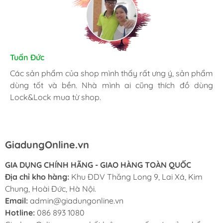
Kim Chung
Tuấn Đức
Trần Huệ
Mình thấy hài lòng với các sản phẩm đã mua ở
Các sản phẩm của shop mình thấy rất ưng ý, sản phẩm
Mình hay vào website và order mặt hàng mình cần.
GiadungOnline.vn . Các sản phẩm của shop đều chính
dùng tốt và bền. Nhà mình ai cũng thích đồ dùng
Shop nhiệt tình, giao nhanh, giá tốt và đặc biệt sản
hãng, giá cũng được triết khấu tốt. Nhân viên nhiệt tình,
Lock&Lock mua từ shop.
phẩm chính hãng làm mình yên tâm nhất.
chuyên nghiệp, ship tận nhà cho mình cũng rất nhanh.
GiadungOnline.vn
GIA DỤNG CHÍNH HÃNG - GIAO HÀNG TOÀN QUỐC
Địa chỉ kho hàng:
Khu ĐDV Thăng Long 9, Lai Xá, Kim
Chung, Hoài Đức, Hà Nội.
Email:
admin@giadungonline.vn
Hotline:
086 893 1080