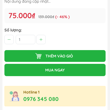
Nội dung đang cập nhật...
75.000₫
139.000₫
(- 46% )
Số lượng:
THÊM VÀO GIỎ
MUA NGAY
Hotline 1
0976 345 080