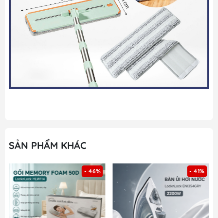
SẢN PHẨM KHÁC
- 46%
- 41%