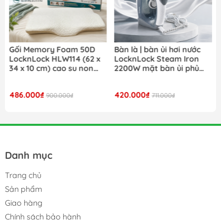
Gối Memory Foam 50D
Bàn là | bàn ủi hơi nước
LocknLock HLW114 (62 x
LocknLock Steam Iron
34 x 10 cm) cao su non
2200W mặt bàn ủi phủ
đàn hồi cao êm ái và hỗ
ceramic ENI354GRY- Màu
trợ tối ưu cho cổ và vai
xám
486.000₫
420.000₫
900.000₫
711.000₫
Danh mục
Trang chủ
Sản phẩm
Giao hàng
Chính sách bảo hành