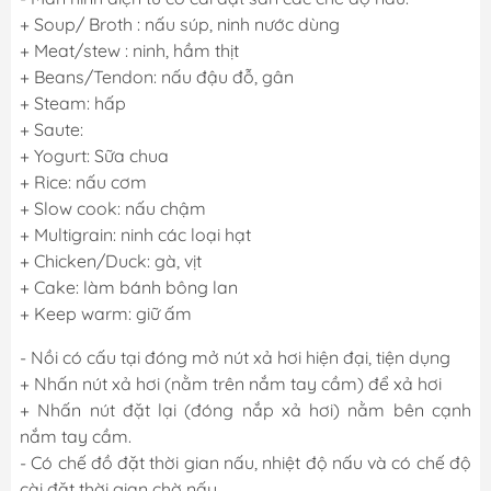
+ Soup/ Broth : nấu súp, ninh nước dùng
+ Meat/stew : ninh, hầm thịt
+ Beans/Tendon: nấu đậu đỗ, gân
+ Steam: hấp
+ Saute:
+ Yogurt: Sữa chua
+ Rice: nấu cơm
+ Slow cook: nấu chậm
+ Multigrain: ninh các loại hạt
+ Chicken/Duck: gà, vịt
+ Cake: làm bánh bông lan
+ Keep warm: giữ ấm
- Nồi có cấu tại đóng mở nút xả hơi hiện đại, tiện dụng
+ Nhấn nút xả hơi (nằm trên nắm tay cầm) để xả hơi
+ Nhấn nút đặt lại (đóng nắp xả hơi) nằm bên cạnh
nắm tay cầm.
- Có chế đồ đặt thời gian nấu, nhiệt độ nấu và có chế độ
cài đặt thời gian chờ nấu