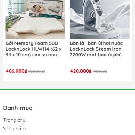
Bàn là | bàn ủi hơi nước
Nồi cơm điện LocknLock
LocknLock Steam Iron
Daily Rice Cooker
2200W mặt bàn ủi phủ
EJR472BLK dung tích 1.8L
ceramic ENI354GRY- Màu
- Màu đen
xám
420.000₫
980.000₫
711.000₫
1.690.000₫
Danh mục
Trang chủ
Sản phẩm