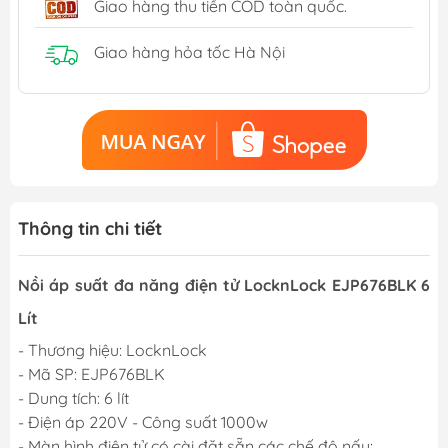
Giao hàng thu tiền COD toàn quốc.
Giao hàng hỏa tốc Hà Nội
Thông tin chi tiết
Nồi áp suất đa năng điện tử LocknLock EJP676BLK 6
Lít
- Thương hiệu: LocknLock
- Mã SP: EJP676BLK
- Dung tích: 6 lít
- Điện áp 220V - Công suất 1000w
- Màn hình điện tử có cài đặt sẵn các chế độ nấu: