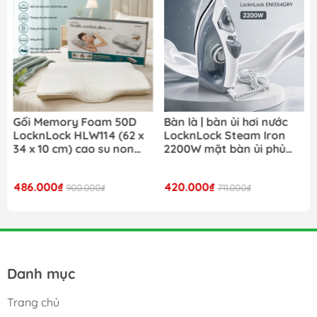
Bàn là | bàn ủi hơi nước
Nồi cơm điện LocknLock
LocknLock Steam Iron
Daily Rice Cooker
2200W mặt bàn ủi phủ
EJR472BLK dung tích 1.8L
ceramic ENI354GRY- Màu
- Màu đen
xám
420.000₫
980.000₫
711.000₫
1.690.000₫
Danh mục
Trang chủ