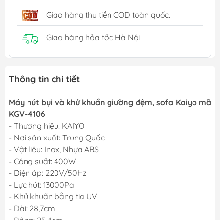
Giao hàng thu tiền COD toàn quốc.
Giao hàng hỏa tốc Hà Nội
Thông tin chi tiết
Máy hút bụi và khử khuẩn giường đệm, sofa Kaiyo mã
KGV-4106
- Thương hiệu: KAIYO
- Nơi sản xuất: Trung Quốc
- Vật liệu: Inox, Nhựa ABS
- Công suất: 400W
- Điện áp: 220V/50Hz
- Lực hút: 13000Pa
- Khử khuẩn bằng tia UV
- Dài: 28,7cm
- Rộng: 25,4cm