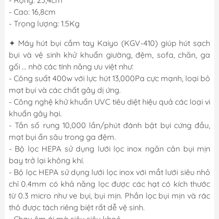
- Cao: 16,8cm
- Trọng lượng: 1.5Kg
✦ Máy hút bụi cầm tay Kaiyo (KGV-410) giúp hút sạch
bụi và vệ sinh khử khuẩn giường, đệm, sofa, chăn, ga
gối ... nhờ các tính năng ưu việt như:
- Công suất 400w với lực hút 13,000Pa cực mạnh, loại bỏ
mạt bụi và các chất gây dị ứng.
- Công nghệ khử khuẩn UVC tiêu diệt hiệu quả các loại vi
khuẩn gây hại.
- Tần số rung 10,000 lần/phút đánh bật bụi cứng đầu,
mạt bụi ẩn sâu trong ga đệm.
- Bộ lọc HEPA sử dụng lưới lọc inox ngăn cản bụi mịn
bay trở lại không khí.
- Bộ lọc HEPA sử dụng lưới lọc inox với mắt lưới siêu nhỏ
chỉ 0.4mm có khả năng lọc được các hạt có kích thước
từ 0.3 micro như ve bụi, bụi mịn. Phần lọc bụi mịn và rác
thô được tách riêng biệt rất dễ vệ sinh.
- Chạy êm ái mà siêu siêu khoẻ