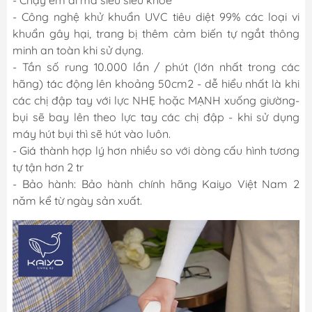
- Công nghệ khử khuẩn UVC tiêu diệt 99% các loại vi
khuẩn gây hại, trang bị thêm cảm biến tự ngắt thông
minh an toàn khi sử dụng.
- Tần số rung 10.000 lần / phút (lớn nhất trong các
hãng) tác động lên khoảng 50cm2 - dễ hiểu nhất là khi
các chị đập tay với lực NHẸ hoặc MẠNH xuống giường-
bụi sẽ bay lên theo lực tay các chị đập - khi sử dụng
máy hút bụi thì sẽ hút vào luôn.
- Giá thành hợp lý hơn nhiều so với dòng cấu hình tương
tự tận hơn 2 tr
- Bảo hành: Bảo hành chính hãng Kaiyo Việt Nam 2
năm kể từ ngày sản xuất.