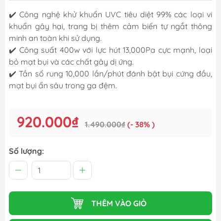
✔️ Công nghệ khử khuẩn UVC tiêu diệt 99% các loại vi
khuẩn gây hại, trang bị thêm cảm biến tự ngắt thông
minh an toàn khi sử dụng.
✔️ Công suất 400w với lực hút 13,000Pa cực mạnh, loại
bỏ mạt bụi và các chất gây dị ứng.
✔️ Tần số rung 10,000 lần/phút đánh bật bụi cứng đầu,
mạt bụi ẩn sâu trong ga đệm.
920.000₫
1.490.000₫
(- 38% )
Số lượng:
THÊM VÀO GIỎ