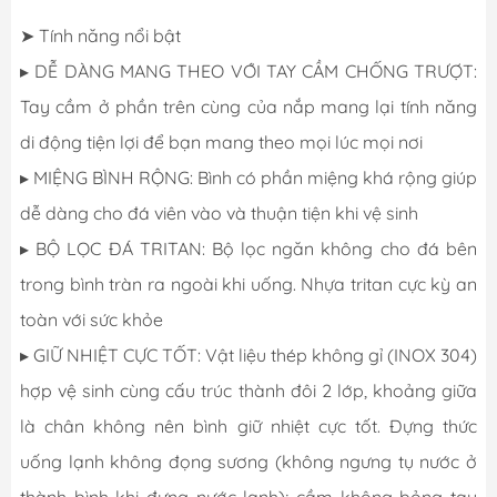
➤ Tính năng nổi bật
▸ DỄ DÀNG MANG THEO VỚI TAY CẦM CHỐNG TRƯỢT:
Tay cầm ở phần trên cùng của nắp mang lại tính năng
di động tiện lợi để bạn mang theo mọi lúc mọi nơi
▸ MIỆNG BÌNH RỘNG: Bình có phần miệng khá rộng giúp
dễ dàng cho đá viên vào và thuận tiện khi vệ sinh
▸ BỘ LỌC ĐÁ TRITAN: Bộ lọc ngăn không cho đá bên
trong bình tràn ra ngoài khi uống. Nhựa tritan cực kỳ an
toàn với sức khỏe
▸ GIỮ NHIỆT CỰC TỐT: Vật liệu thép không gỉ (INOX 304)
hợp vệ sinh cùng cấu trúc thành đôi 2 lớp, khoảng giữa
là chân không nên bình giữ nhiệt cực tốt. Đựng thức
uống lạnh không đọng sương (không ngưng tụ nước ở
thành bình khi đựng nước lạnh); cầm không bỏng tay