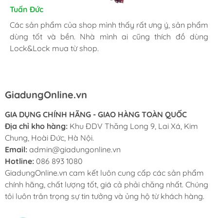
Kim Chung
Tuấn Đức
Trần Huệ
Mình thấy hài lòng với các sản phẩm đã mua ở
Các sản phẩm của shop mình thấy rất ưng ý, sản phẩm
Mình hay vào website và order mặt hàng mình cần.
GiadungOnline.vn . Các sản phẩm của shop đều chính
dùng tốt và bền. Nhà mình ai cũng thích đồ dùng
Shop nhiệt tình, giao nhanh, giá tốt và đặc biệt sản
hãng, giá cũng được triết khấu tốt. Nhân viên nhiệt tình,
Lock&Lock mua từ shop.
phẩm chính hãng làm mình yên tâm nhất.
chuyên nghiệp, ship tận nhà cho mình cũng rất nhanh.
GiadungOnline.vn
GIA DỤNG CHÍNH HÃNG - GIAO HÀNG TOÀN QUỐC
Địa chỉ kho hàng:
Khu ĐDV Thăng Long 9, Lai Xá, Kim
Chung, Hoài Đức, Hà Nội.
Email:
admin@giadungonline.vn
Hotline:
086 893 1080
GiadungOnline.vn cam kết luôn cung cấp các sản phẩm
chính hãng, chất lượng tốt, giá cả phải chăng nhất. Chúng
tôi luôn trân trọng sự tin tưởng và ủng hộ từ khách hàng.