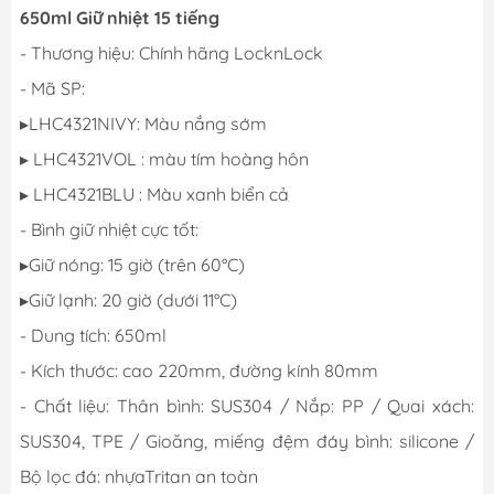
650ml Giữ nhiệt 15 tiếng
- Thương hiệu: Chính hãng LocknLock
- Mã SP:
▸LHC4321NIVY: Màu nắng sớm
▸ LHC4321VOL : màu tím hoàng hôn
▸ LHC4321BLU : Màu xanh biển cả
- Bình giữ nhiệt cực tốt:
▸Giữ nóng: 15 giờ (trên 60°C)
▸Giữ lạnh: 20 giờ (dưới 11°C)
- Dung tích: 650ml
- Kích thước: cao 220mm, đường kính 80mm
- Chất liệu: Thân bình: SUS304 / Nắp: PP / Quai xách:
SUS304, TPE / Gioăng, miếng đệm đáy bình: silicone /
Bộ lọc đá: nhựaTritan an toàn