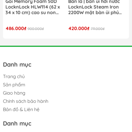
Bàn là | bàn ủi hơi nước
Nồi cơm điện LocknLock
LocknLock Steam Iron
Daily Rice Cooker
2200W mặt bàn ủi phủ
EJR472BLK dung tích 1.8L
ceramic ENI354GRY- Màu
- Màu đen
xám
420.000₫
980.000₫
711.000₫
1.690.000₫
Danh mục
Trang chủ
Sản phẩm
Giao hàng
Chính sách bảo hành
Bản đồ & Liên hệ
Danh mục