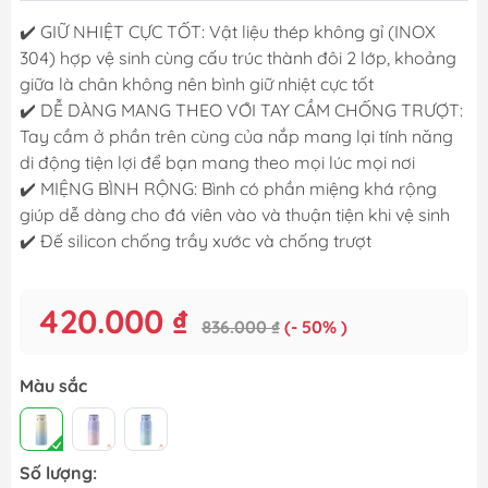
✔️ GIỮ NHIỆT CỰC TỐT: Vật liệu thép không gỉ (INOX
304) hợp vệ sinh cùng cấu trúc thành đôi 2 lớp, khoảng
giữa là chân không nên bình giữ nhiệt cực tốt
✔️ DỄ DÀNG MANG THEO VỚI TAY CẦM CHỐNG TRƯỢT:
Tay cầm ở phần trên cùng của nắp mang lại tính năng
di động tiện lợi để bạn mang theo mọi lúc mọi nơi
✔️ MIỆNG BÌNH RỘNG: Bình có phần miệng khá rộng
giúp dễ dàng cho đá viên vào và thuận tiện khi vệ sinh
✔️ Đế silicon chống trầy xước và chống trượt
420.000 ₫
836.000 ₫
(- 50% )
Màu sắc
Số lượng: