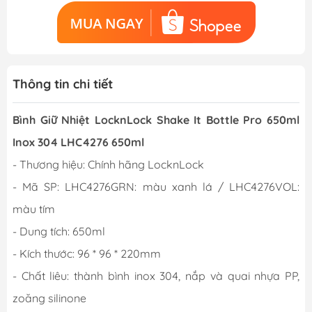
Thông tin chi tiết
Bình Giữ Nhiệt LocknLock Shake It Bottle Pro 650ml
Inox 304 LHC4276 650ml
- Thương hiệu: Chính hãng LocknLock
- Mã SP: LHC4276GRN: màu xanh lá / LHC4276VOL:
màu tím
- Dung tích: 650ml
- Kích thước: 96 * 96 * 220mm
- Chất liêu: thành bình inox 304, nắp và quai nhựa PP,
zoăng silinone