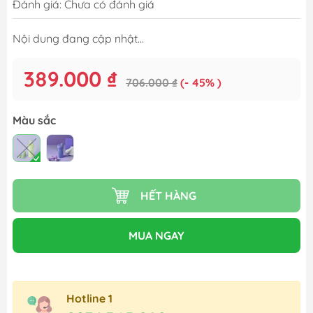
Đánh giá: Chưa có đánh giá
Nội dung đang cập nhật...
389.000 ₫
706.000 ₫
(- 45% )
Màu sắc
HẾT HÀNG
MUA NGAY
Hotline 1