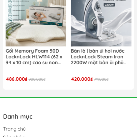
Bàn là | bàn ủi hơi nước
Nồi cơm điện LocknLock
LocknLock Steam Iron
Daily Rice Cooker
2200W mặt bàn ủi phủ
EJR472BLK dung tích 1.8L
ceramic ENI354GRY- Màu
- Màu đen
xám
420.000₫
980.000₫
711.000₫
1.690.000₫
Danh mục
Trang chủ