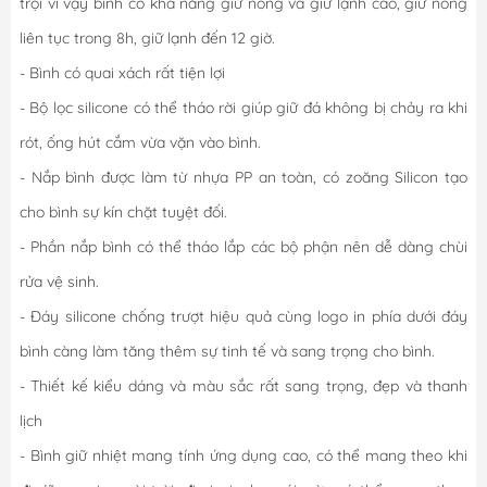
trội vì vậy bình có khả năng giữ nóng và giữ lạnh cao, giữ nóng
liên tục trong 8h, giữ lạnh đến 12 giờ.
- Bình có quai xách rất tiện lợi
- Bộ lọc silicone có thể tháo rời giúp giữ đá không bị chảy ra khi
rót, ống hút cắm vừa vặn vào bình.
- Nắp bình được làm từ nhựa PP an toàn, có zoăng Silicon tạo
cho bình sự kín chặt tuyệt đối.
- Phần nắp bình có thể tháo lắp các bộ phận nên dễ dàng chùi
rửa vệ sinh.
- Đáy silicone chống trượt hiệu quả cùng logo in phía dưới đáy
bình càng làm tăng thêm sự tinh tế và sang trọng cho bình.
- Thiết kế kiểu dáng và màu sắc rất sang trọng, đẹp và thanh
lịch
- Bình giữ nhiệt mang tính ứng dụng cao, có thể mang theo khi