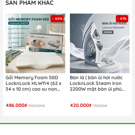
SẢN PHẨM KHÁC
- 46%
- 41%
Gối Memory Foam 50D
Bàn là | bàn ủi hơi nước
LocknLock HLW114 (62 x
LocknLock Steam Iron
34 x 10 cm) cao su non
2200W mặt bàn ủi phủ
đàn hồi cao êm ái và hỗ
ceramic ENI354GRY- Màu
trợ tối ưu cho cổ và vai
xám
486.000₫
420.000₫
900.000₫
711.000₫