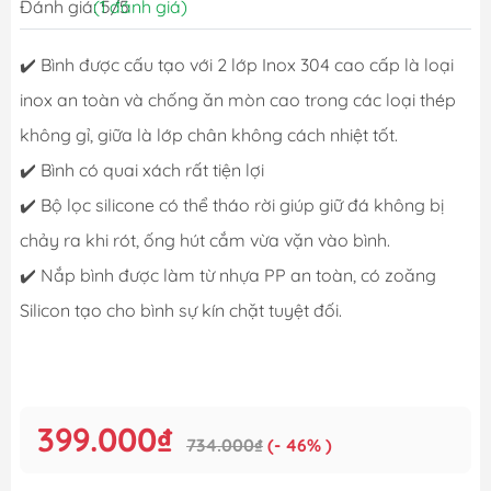
Đánh giá: 5/5
(1 đánh giá)
✔️ Bình được cấu tạo với 2 lớp Inox 304 cao cấp là loại
inox an toàn và chống ăn mòn cao trong các loại thép
không gỉ, giữa là lớp chân không cách nhiệt tốt.
✔️ Bình có quai xách rất tiện lợi
✔️ Bộ lọc silicone có thể tháo rời giúp giữ đá không bị
chảy ra khi rót, ống hút cắm vừa vặn vào bình.
✔️ Nắp bình được làm từ nhựa PP an toàn, có zoăng
Silicon tạo cho bình sự kín chặt tuyệt đối.
399.000₫
734.000₫
(- 46% )