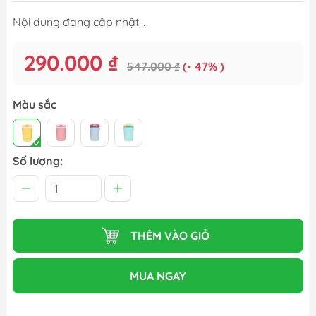
Nội dung đang cập nhật...
290.000 ₫
547.000 ₫
(- 47% )
Màu sắc
Số lượng:
THÊM VÀO GIỎ
MUA NGAY