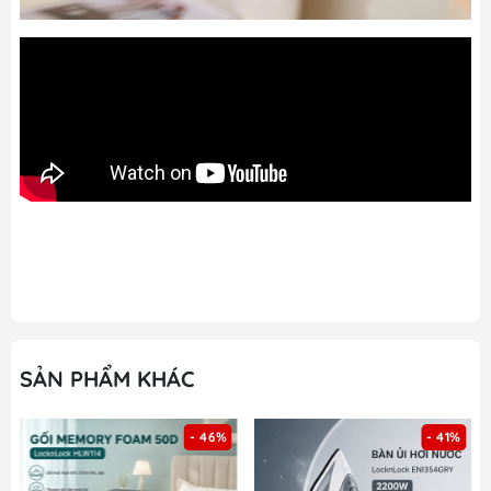
SẢN PHẨM KHÁC
- 46%
- 41%