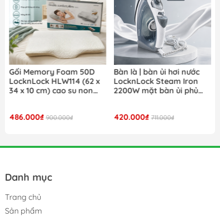
Gối Memory Foam 50D
Bàn là | bàn ủi hơi nước
LocknLock HLW114 (62 x
LocknLock Steam Iron
34 x 10 cm) cao su non
2200W mặt bàn ủi phủ
đàn hồi cao êm ái và hỗ
ceramic ENI354GRY- Màu
trợ tối ưu cho cổ và vai
xám
486.000₫
420.000₫
900.000₫
711.000₫
Danh mục
Trang chủ
Sản phẩm