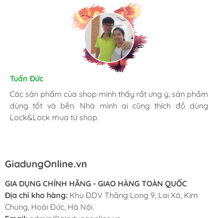
Kim Chung
Tuấn Đức
Trần Huệ
Mình thấy hài lòng với các sản phẩm đã mua ở
Các sản phẩm của shop mình thấy rất ưng ý, sản phẩm
Mình hay vào website và order mặt hàng mình cần.
GiadungOnline.vn . Các sản phẩm của shop đều chính
dùng tốt và bền. Nhà mình ai cũng thích đồ dùng
Shop nhiệt tình, giao nhanh, giá tốt và đặc biệt sản
hãng, giá cũng được triết khấu tốt. Nhân viên nhiệt tình,
Lock&Lock mua từ shop.
phẩm chính hãng làm mình yên tâm nhất.
chuyên nghiệp, ship tận nhà cho mình cũng rất nhanh.
GiadungOnline.vn
GIA DỤNG CHÍNH HÃNG - GIAO HÀNG TOÀN QUỐC
Địa chỉ kho hàng:
Khu ĐDV Thăng Long 9, Lai Xá, Kim
Chung, Hoài Đức, Hà Nội.