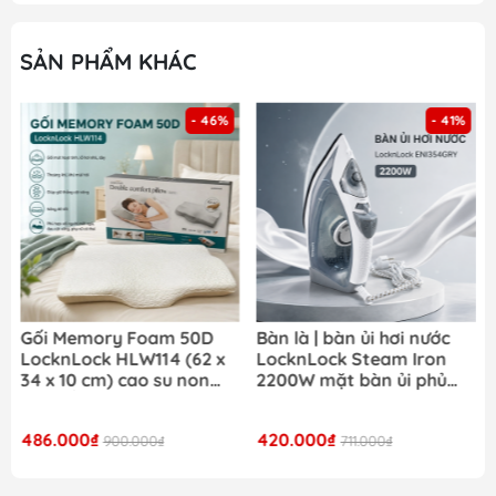
SẢN PHẨM KHÁC
- 46%
- 41%
Gối Memory Foam 50D
Bàn là | bàn ủi hơi nước
LocknLock HLW114 (62 x
LocknLock Steam Iron
34 x 10 cm) cao su non
2200W mặt bàn ủi phủ
đàn hồi cao êm ái và hỗ
ceramic ENI354GRY- Màu
trợ tối ưu cho cổ và vai
xám
486.000₫
420.000₫
900.000₫
711.000₫