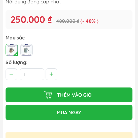
Nội dung đang cập nhật...
250.000 ₫
480.000 ₫
(- 48% )
Màu sắc
Số lượng:
THÊM VÀO GIỎ
MUA NGAY